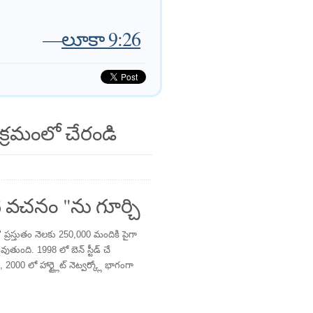
—
లూకా 9:26
క్రమంలో చేరండి
 వచనం "ను గూర్చి
్రస్తుతం నెలకు 250,000 మందికి పైగా
తుంది. 1998 లో బెన్ స్టీడ్ చే
 2000 లో హార్ట్లైట్ నెట్వర్క్లో భాగంగా