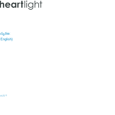
ంస్కరణ:
 English)
اللغة