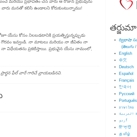
మించే మరియు ప్రభావితం చేసే వారు ఆ రోజున ప్రభువును
వారు మనతో కలిసి ఉండాలని కోరుకుంటున్నాము!
తర్జుమా
రోజూ యేసు కోసం నిలబడటానికి ప్రయత్నిస్తున్నప్పుడు
ద్విభాషా స
ు గౌరవం ఇవ్వండి. నా మాటలు మరియు నా జీవితం నా
(తెలుగు /
ల నా విధేయతను ప్రకటిస్తాయి. ప్రభువైన యేసు నామంలో,
English
中文
Deutsch
్థన ఫీల్ వారే గారిచే వ్రాయబడినవి.
Español
Français
한국어
ు
Русский
Português
ภาษาไทย
 العربية
اُردو
हिन्दी
தமிழ்