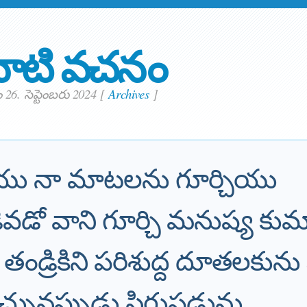
ాటి వచనం
26. సెప్టెంబరు 2024
[
Archives
]
చియు నా మాటలను గూర్చియు
డెవడో వాని గూర్చి మనుష్య కు
ండ్రికిని పరిశుద్ద దూతలకును
ునప్పుడు సిగ్గుపడును.