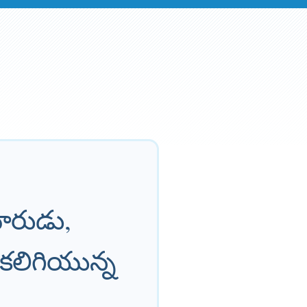
మారుడు,
 కలిగియున్న