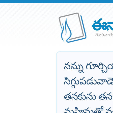
ఈన
గురువారం 
నన్ను గూర్
సిగ్గుపడువా
తనకును తన త
మహిమతో వచ్చ