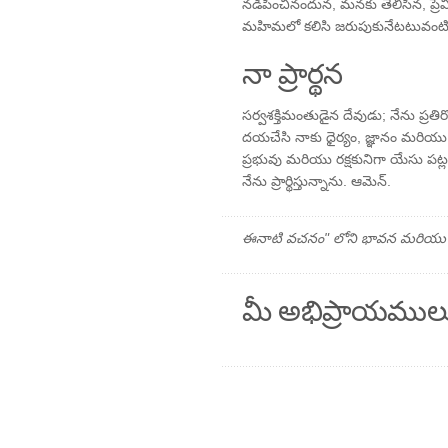
నడిపించినందున, మనకు తెలిసిన, ప్రే
మహిమలో కలిసి జరుపుకునేటటువంటి 
నా ప్రార్థన
సర్వశక్తిమంతుడైన దేవుడు; నేను ప్రతి
దయచేసి నాకు ధైర్యం, జ్ఞానం మరియ
ప్రభువు మరియు రక్షకునిగా యేసు పట్
నేను ప్రార్థిస్తున్నాను. ఆమెన్.
ఈనాటి వచనం" లోని భావన మరియు ప్రార
మీ అభిప్రాయముల