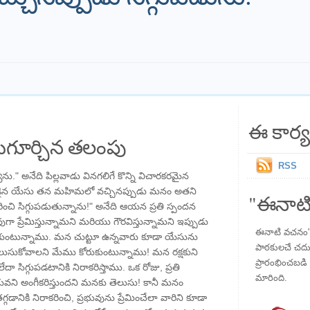
ఈ కార్య
గూర్చిన తలంపు
RSS
ను." అనేది పిల్లవాడు వినగలిగే కొన్ని విచారకరమైన
ుడైన యేసు తన మహిమలో వచ్చినప్పుడు మనం అతని
"ఈనాటి
ంచి సిగ్గుపడుతున్నాను!" అనేది ఆయన ప్రతి స్పందన
ప్రేమిస్తున్నామని మరియు గౌరవిస్తున్నామని ఇప్పుడు
ఈనాటి వచనం" ప
ుకుంటున్నాము. మన చుట్టూ ఉన్నవారు కూడా యేసును
పాఠకులచే చదువు
లుసుకోవాలని మేము కోరుకుంటున్నాము! మన రక్షకుని
ప్రారంభించబడి ,
 సిగ్గుపడటానికి నిరాకరిస్తాము. ఒక రోజు, ప్రతి
మారింది.
భువని అంగీకరిస్తుందని మనకు తెలుసు! కానీ మనం
్గడానికి నిరాకరించి, ప్రభువును ప్రేమించేలా వారిని కూడా