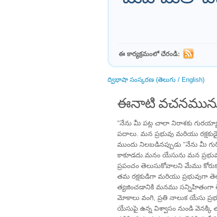
ఈ కార్యక్రమంలో చేరండి:
ద్విభాషా సంస్కరణ (తెలుగు / English)
ఈనాటి వచనమును
"నేను మీ పట్ల చాలా నిరాశకు గురయ్యా
పదాలు. మన ప్రభువు మరియు రక్షక
ముందు నిలబడినప్పుడు "నేను మీ గురి
కాకూడదు.మనం యేసును మన ప్రభువుగా 
ప్రపంచం తెలుసుకోవాలని మేము కోర
తమ రక్షకుడిగా మరియు ప్రభువుగా తె
త్యజించడానికి మనము సన్నిహితంగా లేదా
మోకాలు వంగి, ప్రతి నాలుక యేసు ప్ర
యేసుపై ఉన్న విశ్వాసం నుండి వెనక్కి తగ