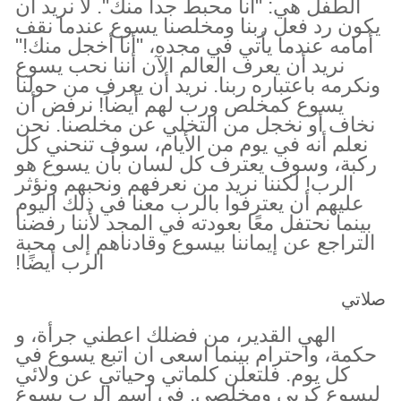
الطفل هي: "أنا محبط جداً منك". لا نريد أن
يكون رد فعل ربنا ومخلصنا يسوع عندما نقف
أمامه عندما يأتي في مجده، "أنا أخجل منك!"
نريد أن يعرف العالم الآن أننا نحب يسوع
ونكرمه باعتباره ربنا. نريد أن يعرف من حولنا
يسوع كمخلص ورب لهم أيضاً! نرفض أن
نخاف أو نخجل من التخلي عن مخلصنا. نحن
نعلم أنه في يوم من الأيام، سوف تنحني كل
ركبة، وسوف يعترف كل لسان بأن يسوع هو
الرب! لكننا نريد من نعرفهم ونحبهم ونؤثر
عليهم أن يعترفوا بالرب معنا في ذلك اليوم
بينما نحتفل معًا بعودته في المجد لأننا رفضنا
التراجع عن إيماننا بيسوع وقادناهم إلى محبة
الرب أيضًا!
صلاتي
الهي القدير، من فضلك اعطني جرأة، و
حكمة، واحترام بينما اسعى ان اتبع يسوع في
كل يوم. فلتعلن كلماتي وحياتي عن ولائي
ليسوع كربي ومخلصي. في اسم الرب يسوع