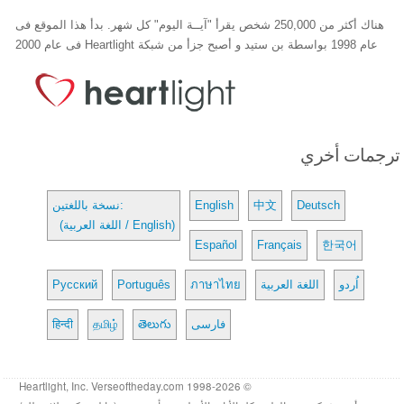
هناك أكثر من 250,000 شخص يقرأ "آيــة اليوم" كل شهر. بدأ هذا الموقع فى
عام 1998 بواسطة بن ستيد و أصبح جزأ من شبكة Heartlight فى عام 2000
ترجمات أخري
Deutsch
中文
English
نسخة باللغتين:
(اللغة العربية / English)
Español
Français
한국어
اُردو
اللغة العربية
ภาษาไทย
Português
Русский
فارسی
తెలుగు
தமிழ்
हिन्दी
© 1998-2026 Heartlight, Inc. Verseoftheday.com