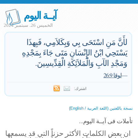
آيــة اليوم
الخميس 26. سبتمبر 2024
لأَنَّ مَنِ اسْتَحَى بِي وَبِكَلاَمِي، فَبِهذَا
يَسْتَحِي ابْنُ الإِنْسَانِ مَتَى جَاءَ بِمَجْدِهِ
وَمَجْدِ الآبِ وَالْمَلاَئِكَةِ الْقِدِّيسِينَ.
—
لوقا 26:9
اشترك:
نسخة باللغتين (اللغة العربية / English)
تأملات فى آيــة اليوم...
ان بعض الكلمات الأكثر حزناً التي قد يسمعها