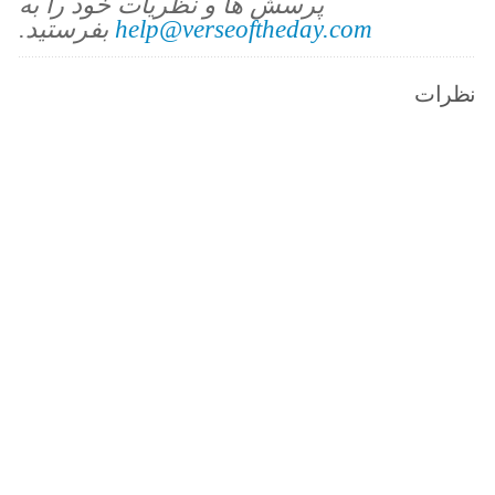
پرسش ها و نظریات خود را به
help@verseoftheday.com
بفرستید.
نظرات