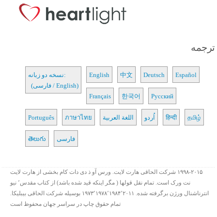
ترجمه
Español
Deutsch
中文
English
نسخه دو زبانه:
(فارسی / English)
Français
한국어
Русский
தமிழ்
हिन्दी
اُردو
اللغة العربية
ภาษาไทย
Português
فارسی
తెలుగు
۱۹۹۸-۲۰۱۵ شرکت الحاقی هارت لایت. ورس آو ذ دی دات کام بخشی از هارت لایت
نت ورک است. تمام نقل قولها ( مگر اینکه قید شده باشد) از کتاب مقدس٬ نیو
انترناشنال ورژن برگرفته شده. ۱۹۷۳٬۱۹۷۸٬۱۹۸۴٬۲۰۱۱ بوسیله شرکت الحاقی بیبلیکا.
تمام حقوق چاپ در سراسر جهان محفوظ است