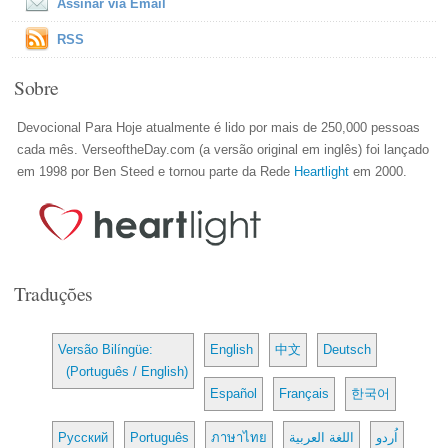
Assinar via Email
RSS
Sobre
Devocional Para Hoje atualmente é lido por mais de 250,000 pessoas
cada mês. VerseoftheDay.com (a versão original em inglês) foi lançado
em 1998 por Ben Steed e tornou parte da Rede
Heartlight
em 2000.
Traduções
Versão Bilíngüe:
English
中文
Deutsch
(Português / English)
Español
Français
한국어
Русский
Português
ภาษาไทย
اللغة العربية
اُردو