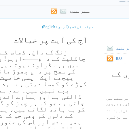
ممبر بنیں:
دولسانی قسم (اُردو / English)
آج کی آیت پر خیالات
ر بنیں
زنگ کے داغ، گھاس کے 
چاکلیٹ کے داغ——-اوہو! یہ
RSS
میں بہت ڈراونے ہوتے ہیں
کی سطح پر داغ چھوڑ جات
ی کے
پیچھے ایک ایسی خاصیت 
کپڑے کو گھسا دیتی ہے۔ بد 
بچے نہیں ہیں۔ بدی ہم
ڈالتی ہے اور ہمارے اندر
ہر مہنے میں
جاتی ہے جو کہ ہر چیز کو گ
س آف دا ڈے ڈاٹ
کو ہم ہاتھ لگاتے ہیں، یہا
کام ۱۹۹۸ میں بین سٹیڈ نے شروع کی اور۲۰۰۰
کے دلوں کو بھی جو کہ ش
حصہ بن گئی۔
ہمیں بدی اور اِس کی حضوری
کی تلقین کی جاتی ہے۔ اِسی 