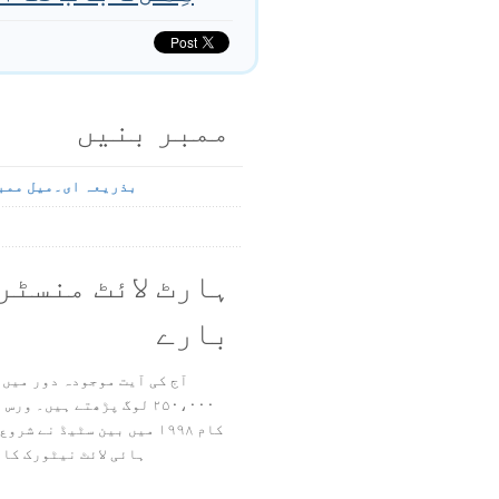
ممبر بنیں
بذریعہ ای۔میل ممب
ہارٹ لائٹ منسٹر
بارے
آج کی آیت موجودہ دور میں 
۲۵۰،۰۰۰ لوگ پڑھتے ہیں۔ ور
ہائی لائٹ نیٹورک کا 