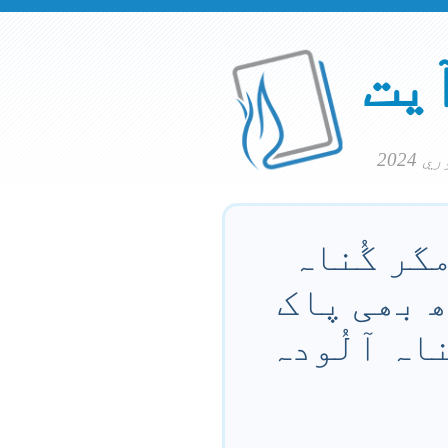
آیت
گر گُناہ
ھ بھی پاک
اہ آلُودہ