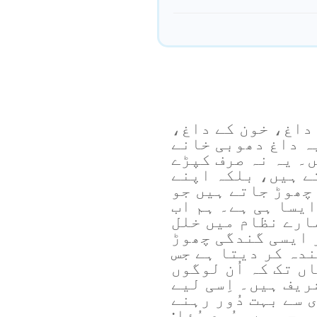
داغ، خون کے داغ،
 داغ دھوبی خانے
۔ یہ نہ صرف کپڑے
ے ہیں، بلکہ اپنے
چھوڑ جاتے ہیں جو
ایسا ہی ہے۔ ہم اب
ارے نظام میں خلل
 ایسی گندگی چھوڑ
ندہ کر دیتا ہے جس
ں تک کہ اُن لوگوں
ریف ہیں۔ اِسی لیے
 سے بہت دُور رہنے
وجہ سے یسُوع مُؤا: