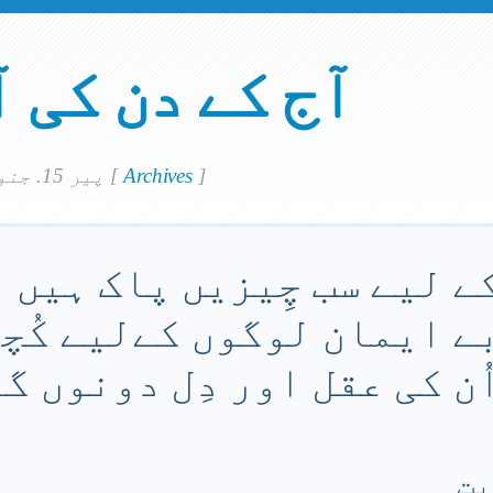
آج کے دن کی 
]
Archives
[
پير 15. جنوري 2024
ے لیے سب چِیزیں پاک ہیں م
بے ایمان لوگوں کےلیے کُچ
ن کی عقل اور دِل دونوں گن