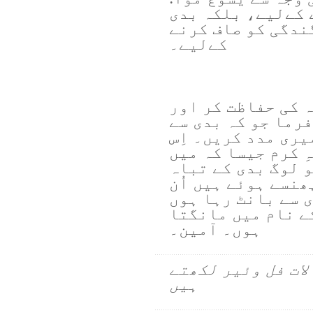
 کےلیے، بلکہ بدی
گندگی کو صاف کرنے
کےلیے۔
 کی حفاظت کر اور
رما جو کہ بدی سے
ری مدد کریں۔ اِس
ِ کرم جیسا کہ میں
و لوگ بدی کے تباہ
ھنسے ہوئے ہیں اُن
ی سے بانٹ رہا ہوں
ے نام میں مانگتا
ہوں۔ آمین۔
لات فل وئیر لکھتے
ہیں