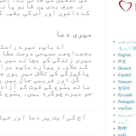
نہ صرف بدی پر قابو پانے
کے داغوں اور اُس کی بقیہ 
میری دعا
اے باپ، میرے راستہ
Engl)
مجھےاچھے مسیحی دوست عطا ف
English
میری زندگی کو بچانے میں می
中文
کے علاوہ، پیارے باپ، براہ
Deutsch
پاکیزگی کی تلاش میں ہوں ج
Español
کُن اور فریبی جال میں پ
Français
ساتھ یسُوع کی قوت کو آزاد
한국어
جو میرے چوگرد ہیں۔ یسُوع ک
Русский
Português
ภาษาไทย
العربية
آج کی آیت پر دعا اور خیا
اُردو
हिन्दी
தமிழ்