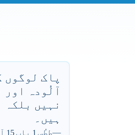
پاک لوگوں ک
آلُودہ اور 
نہیں بلکہ اُ
ہیں۔
—
طِطُس 1 باب 15 آیت