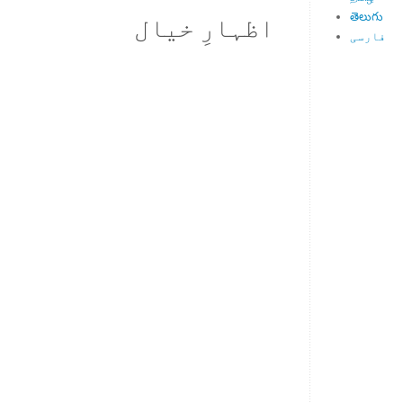
తెలుగు
اظہارِ خیال
فارسی