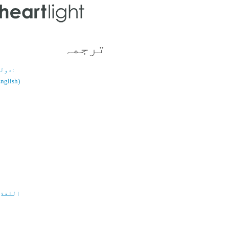
ترجمہ
دولسانی قسم:
(اُردو / ish
اللغة 