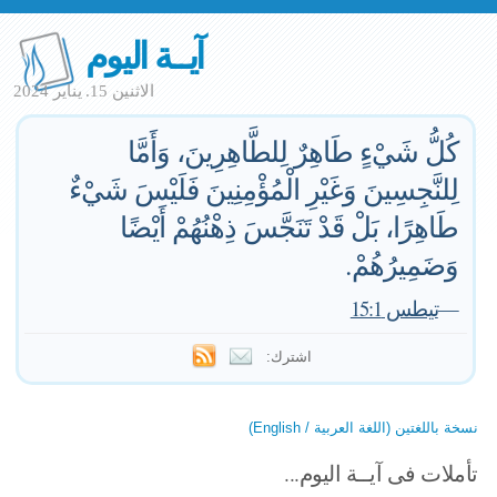
آيــة اليوم
الاثنين 15. يناير 2024
كُلُّ شَيْءٍ طَاهِرٌ لِلطَّاهِرِينَ، وَأَمَّا
لِلنَّجِسِينَ وَغَيْرِ الْمُؤْمِنِينَ فَلَيْسَ شَيْءٌ
طَاهِرًا، بَلْ قَدْ تَنَجَّسَ ذِهْنُهُمْ أَيْضًا
وَضَمِيرُهُمْ.
—
تيطس 15:1
اشترك:
نسخة باللغتين (اللغة العربية / English)
تأملات فى آيــة اليوم...