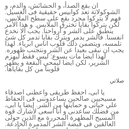
ان بقع الصدأ، و الحشائش، والدم، و
الشوكولاتة تعد كوابيس حقيقية فى الغسيل.
فهم لا يتركوا مجرد بقع على سطح الملابس،
لكن يتركوا بقايا تخترق الملابس. و هذا الأمر
ينطبق على الشر و أرواحنا. يجب ألا نخدع
انفسنا. فالشر يدمر ويترك بقايا تدمر كل شئ
تلمسه، ويتضمن ذلك قلوب اناس ابرياء. لهذا
يجب ان نبقى بعيدا عن الشر ونتجنب ظهوره.
لهذا ايضا مات يسوع: ليس فقط ليهزم
الشرير، لكن ايضا ليمحي البقعة و يطهر
قلوبنا من كل بقاياها.
صلاتي
يا ابى، احفظ طريقى واعطنى اصدقاء
مسيحيين صالحين يساعدوننى فى الحفاظ
علي حياتى و حمايتها من الشر. ايضا يا ابى،
من فضلك ساعدنى و أنا اسعى لأشارك قوة
المسيح المطهرة المحررة مع الذين حولى
العالقين فى قبضة الشر المدمرة الخادعة.