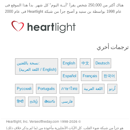
هناك أكثر من 250,000 شخص يقرأ "آيــة اليوم" كل شهر. بدأ هذا الموقع فى
عام 1998 بواسطة بن ستيد و أصبح جزأ من شبكة Heartlight فى عام 2000
ترجمات أخري
Deutsch
中文
English
نسخة باللغتين:
(اللغة العربية / English)
Español
Français
한국어
اُردو
اللغة العربية
ภาษาไทย
Português
Русский
فارسی
తెలుగు
தமிழ்
हिन्दी
© 1998-2026 Heartlight, Inc. Verseoftheday.com
هو جزأ من شبكة ضوء القلب. كل الأيات الأنجليزية مأخوذة من (ما لم يذكر خلاف ذلك)