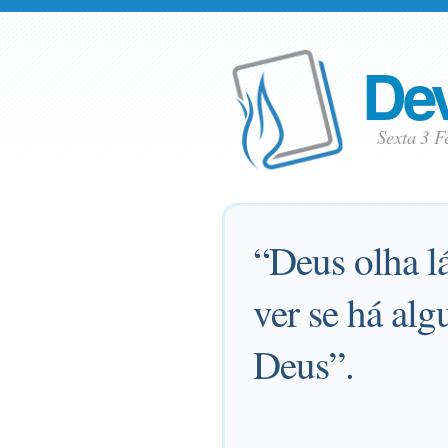
Dev
Sexta 3 F
“Deus olha lá
ver se há al
Deus”.