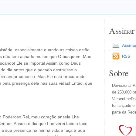
Assinar
Assinar
istória, especialmente quando as coisas estão
us não tem achado muitos que O busquem. Mas
RSS
buscando! Ele se importa! Assim como Deus
Sobre
 do dia antes que o pecado destruísse o
eia andar conosco. Mas Ele está procurando
 pela presença dele nas suas vidas! Então, que
Devocional Pa
de 250,000 p
VerseoftheDay
foi lançado e
parte da Red
o Poderoso Rei, meu coração anseia Lhe
enhor. Anseio o dia que Lhe verei face a face.
re a sua presença na minha vida e faça a Sua