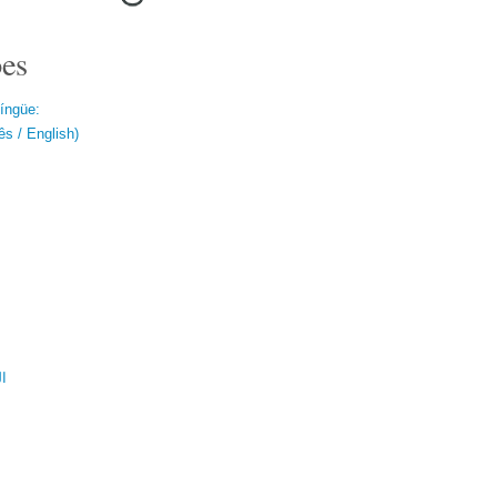
es
língüe:
s / English)
ال