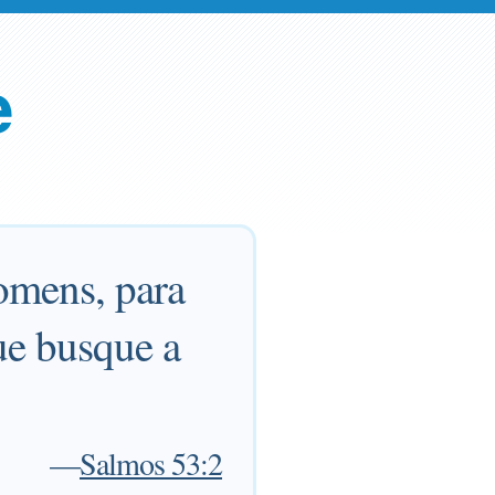
e
homens, para
ue busque a
—
Salmos 53:2