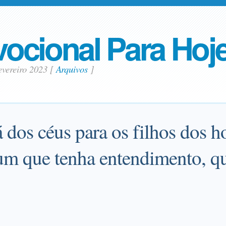
ocional Para Hoj
evereiro 2023
[
Arquivos
]
 dos céus para os filhos dos 
gum que tenha entendimento, q