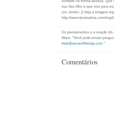
vontade na minha pessoa. Que o
sou Seu filho e que vivo para e
oro. Amém. || Veja a imagem esp
http://www.iluminalma.com/img/
Os pensamentos e a oração do D
Ware. "Você pode enviar pergun
help@verseoftheday.com
."
Comentários