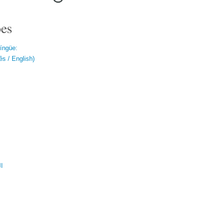
es
língüe:
s / English)
ال