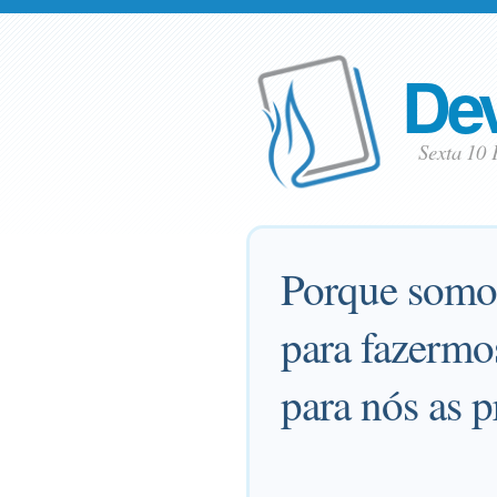
Dev
Sexta 10 
Porque somos
para fazermo
para nós as p