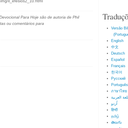
/img/il_efesios2_10.html
Traduçõ
evocional Para Hoje são de autoria de Phil
tas ou comentários para
Versão Bi
(Portuguê
English
中文
Deutsch
Español
Français
한국어
Русский
Português
ภาษาไทย
لغة العربية
اُردو
हिन्दी
தமிழ்
తెలుగు