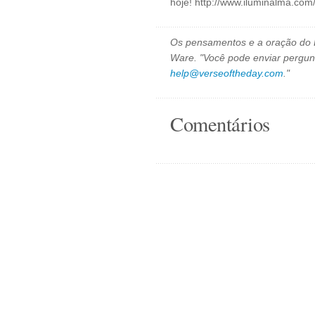
hoje! http://www.iluminalma.com
Os pensamentos e a oração do D
Ware. "Você pode enviar pergun
help@verseoftheday.com
."
Comentários