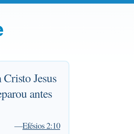
e
 Cristo Jesus
eparou antes
—
Efésios 2:10