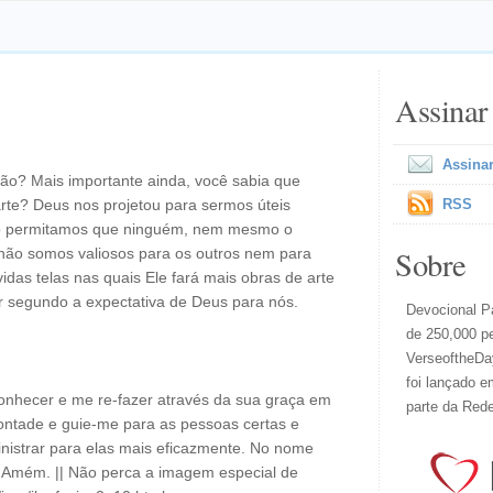
Assinar
Assinar
ão? Mais importante ainda, você sabia que
rte? Deus nos projetou para sermos úteis
RSS
ão permitamos que ninguém, nem mesmo o
Sobre
não somos valiosos para os outros nem para
idas telas nas quais Ele fará mais obras de arte
 segundo a expectativa de Deus para nós.
Devocional Pa
de 250,000 p
VerseoftheDay
foi lançado e
conhecer e me re-fazer através da sua graça em
parte da Red
ontade e guie-me para as pessoas certas e
nistrar para elas mais eficazmente. No nome
. Amém. || Não perca a imagem especial de