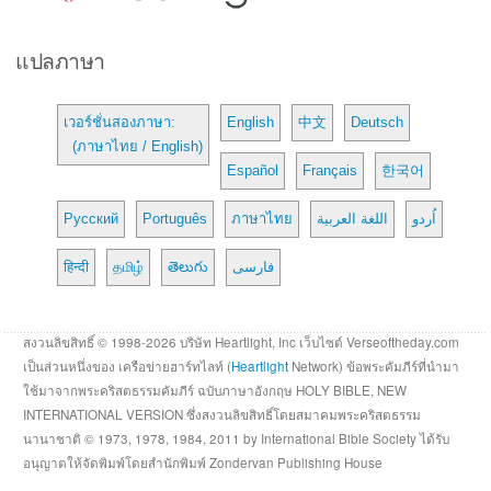
แปลภาษา
เวอร์ชั่นสองภาษา:
English
中文
Deutsch
(ภาษาไทย / English)
Español
Français
한국어
Русский
Português
ภาษาไทย
اللغة العربية
اُردو
हिन्दी
தமிழ்
తెలుగు
فارسی
สงวนลิขสิทธิ์ © 1998-2026 บริษัท Heartlight, Inc เว็บไซต์ Verseoftheday.com
เป็นส่วนหนึ่งของ เครือข่ายฮาร์ทไลท์ (
Heartlight
Network) ข้อพระคัมภีร์ที่นำมา
ใช้มาจากพระคริสตธรรมคัมภีร์ ฉบับภาษาอังกฤษ HOLY BIBLE, NEW
INTERNATIONAL VERSION ซึ่งสงวนลิขสิทธิ์โดยสมาคมพระคริสตธรรม
นานาชาติ © 1973, 1978, 1984, 2011 by International Bible Society ได้รับ
อนุญาตให้จัดพิมพ์โดยสำนักพิมพ์ Zondervan Publishing House