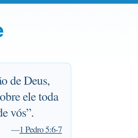
e
ão de Deus,
obre ele toda
de vós”.
—
1 Pedro 5:6-7