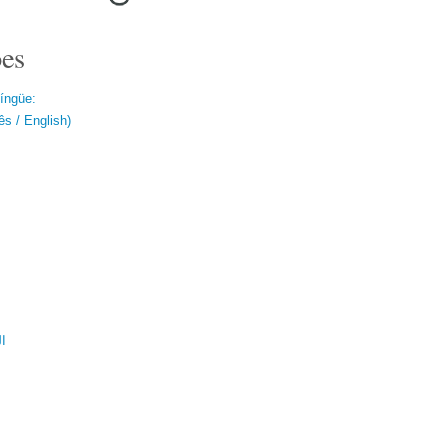
es
língüe:
s / English)
ال