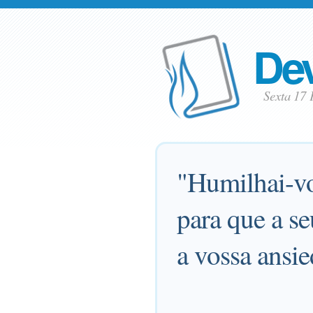
Dev
Sexta 17 
"Humilhai-vo
para que a se
a vossa ansi