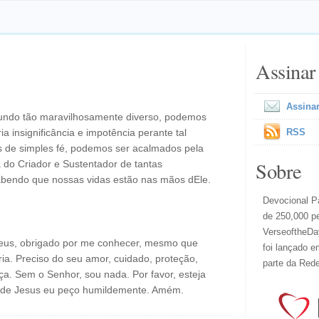
Assinar
Assinar
undo tão maravilhosamente diverso, podemos
a insignificância e impotência perante tal
RSS
de simples fé, podemos ser acalmados pela
Sobre
 do Criador e Sustentador de tantas
sabendo que nossas vidas estão nas mãos dEle.
Devocional Pa
de 250,000 p
VerseoftheDay
eus, obrigado por me conhecer, mesmo que
foi lançado e
a. Preciso do seu amor, cuidado, proteção,
parte da Red
a. Sem o Senhor, sou nada. Por favor, esteja
 de Jesus eu peço humildemente. Amém.