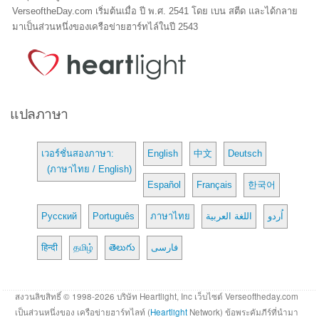
VerseoftheDay.com เริ่มต้นเมื่อ ปี พ.ศ. 2541 โดย เบน สตีด และได้กลาย
มาเป็นส่วนหนึ่งของเครือข่ายฮาร์ทไล์ในปี 2543
แปลภาษา
เวอร์ชั่นสองภาษา:
English
中文
Deutsch
(ภาษาไทย / English)
Español
Français
한국어
Русский
Português
ภาษาไทย
اللغة العربية
اُردو
हिन्दी
தமிழ்
తెలుగు
فارسی
สงวนลิขสิทธิ์ © 1998-2026 บริษัท Heartlight, Inc เว็บไซต์ Verseoftheday.com
เป็นส่วนหนึ่งของ เครือข่ายฮาร์ทไลท์ (
Heartlight
Network) ข้อพระคัมภีร์ที่นำมา