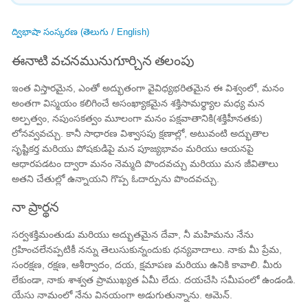
ద్విభాషా సంస్కరణ (తెలుగు / English)
ఈనాటి వచనమునుగూర్చిన తలంపు
ఇంత విస్తారమైన, ఎంతో అద్భుతంగా వైవిధ్యభరితమైన ఈ విశ్వంలో, మనం
అంతగా విస్మయం కలిగించే అసంఖ్యాకమైన శక్తిసామర్థ్యాల మధ్య మన
అల్పత్వం, నపుంసకత్వం మూలంగా మనం పక్షవాతానికి(శక్తిహీనతకు)
లోనవ్వవచ్చు. కానీ సాధారణ విశ్వాసపు క్షణాల్లో, అటువంటి అద్భుతాల
సృష్టికర్త మరియు పోషకుడిపై మన పూజ్యభావం మరియు ఆయనపై
ఆధారపడటం ద్వారా మనం నెమ్మది పొందవచ్చు మరియు మన జీవితాలు
అతని చేతుల్లో ఉన్నాయని గొప్ప ఓదార్పును పొందవచ్చు.
నా ప్రార్థన
సర్వశక్తిమంతుడు మరియు అద్భుతమైన దేవా, నీ మహిమను నేను
గ్రహించలేనప్పటికీ నన్ను తెలుసుకున్నందుకు ధన్యవాదాలు. నాకు మీ ప్రేమ,
సంరక్షణ, రక్షణ, ఆశీర్వాదం, దయ, క్షమాపణ మరియు ఉనికి కావాలి. మీరు
లేకుండా, నాకు శాశ్వత ప్రాముఖ్యత ఏమీ లేదు. దయచేసి సమీపంలో ఉండండి.
యేసు నామంలో నేను వినయంగా అడుగుతున్నాను. ఆమెన్.