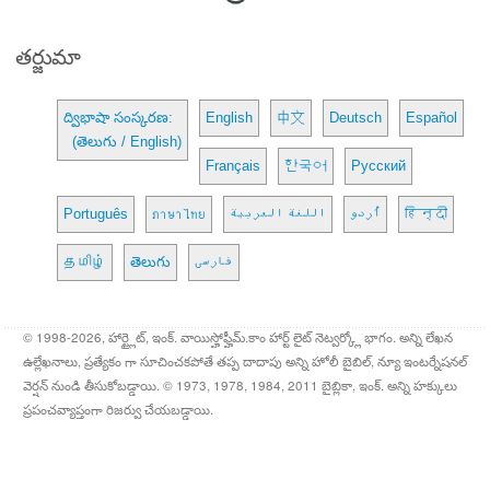
తర్జుమా
ద్విభాషా సంస్కరణ:
English
中文
Deutsch
Español
(తెలుగు / English)
Français
한국어
Русский
Português
ภาษาไทย
اللغة العربية
اُردو
हिन्दी
தமிழ்
తెలుగు
فارسی
© 1998-2026, హార్ట్లైట్, ఇంక్. వాయిస్హోఫ్హీమ్.కాం హార్ట్ లైట్ నెట్వర్క్లో భాగం. అన్ని లేఖన
ఉల్లేఖనాలు, ప్రత్యేకం గా సూచించకపోతే తప్ప దాదాపు అన్ని హోలీ బైబిల్, న్యూ ఇంటర్నేషనల్
వెర్షన్ నుండి తీసుకోబడ్డాయి. © 1973, 1978, 1984, 2011 బైబ్లికా, ఇంక్. అన్ని హక్కులు
ప్రపంచవ్యాప్తంగా రిజర్వు చేయబడ్డాయి.