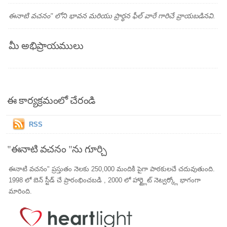
ఈనాటి వచనం" లోని భావన మరియు ప్రార్థన ఫీల్ వారే గారిచే వ్రాయబడినవి.
మీ అభిప్రాయములు
ఈ కార్యక్రమంలో చేరండి
RSS
"ఈనాటి వచనం "ను గూర్చి
ఈనాటి వచనం" ప్రస్తుతం నెలకు 250,000 మందికి పైగా పాఠకులచే చదువుతుంది.
1998 లో బెన్ స్టీడ్ చే ప్రారంభించబడి , 2000 లో హార్ట్లైట్ నెట్వర్క్లో భాగంగా
మారింది.