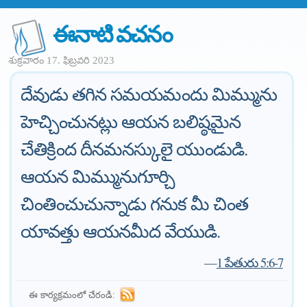
ఈనాటి వచనం
శుక్రవారం 17. ఫిబ్రవరి 2023
దేవుడు తగిన సమయమందు మిమ్మును
హెచ్చించునట్లు ఆయన బలిష్ఠమైన
చేతిక్రింద దీనమనస్కులై యుండుడి.
ఆయన మిమ్మునుగూర్చి
చింతించుచున్నాడు గనుక మీ చింత
యావత్తు ఆయనమీద వేయుడి.
—
1 పేతురు 5:6-7
ఈ కార్యక్రమంలో చేరండి: