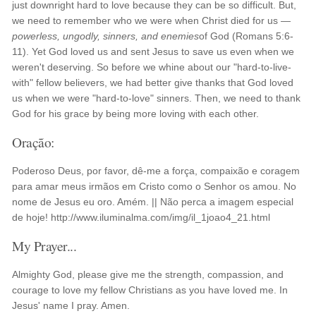
just downright hard to love because they can be so difficult. But,
we need to remember who we were when Christ died for us —
powerless, ungodly, sinners, and enemies
of God (Romans 5:6-
11). Yet God loved us and sent Jesus to save us even when we
weren't deserving. So before we whine about our "hard-to-live-
with" fellow believers, we had better give thanks that God loved
us when we were "hard-to-love" sinners. Then, we need to thank
God for his grace by being more loving with each other.
Oração:
Poderoso Deus, por favor, dê-me a força, compaixão e coragem
para amar meus irmãos em Cristo como o Senhor os amou. No
nome de Jesus eu oro. Amém. || Não perca a imagem especial
de hoje! http://www.iluminalma.com/img/il_1joao4_21.html
My Prayer...
Almighty God, please give me the strength, compassion, and
courage to love my fellow Christians as you have loved me. In
Jesus' name I pray. Amen.