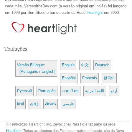
cada mês. VerseoftheDay.com (a versão original em inglês) foi lançado
em 1998 por Ben Steed e tornou parte da Rede
Heartlight
em 2000.
Traduções
Versão Bilíngüe:
English
中文
Deutsch
(Português / English)
Español
Français
한국어
Русский
Português
ภาษาไทย
اللغة العربية
اُردو
हिन्दी
தமிழ்
తెలుగు
فارسی
© 1998-2026, Heartlight, Inc. Devocional Para Hoje faz parte da rede
Heartlight
. Todas as citações das Escrituras, salvo indicação, são da Nova