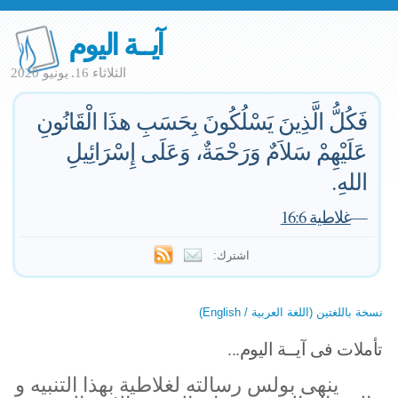
آيــة اليوم
الثلاثاء 16. يونيو 2020
فَكُلُّ الَّذِينَ يَسْلُكُونَ بِحَسَبِ هذَا الْقَانُونِ
عَلَيْهِمْ سَلاَمٌ وَرَحْمَةٌ، وَعَلَى إِسْرَائِيلِ
اللهِ.
—
غلاطية 16:6
اشترك:
نسخة باللغتين (اللغة العربية / English)
تأملات فى آيــة اليوم...
ينهى بولس رسالته لغلاطية بهذا التنبيه و