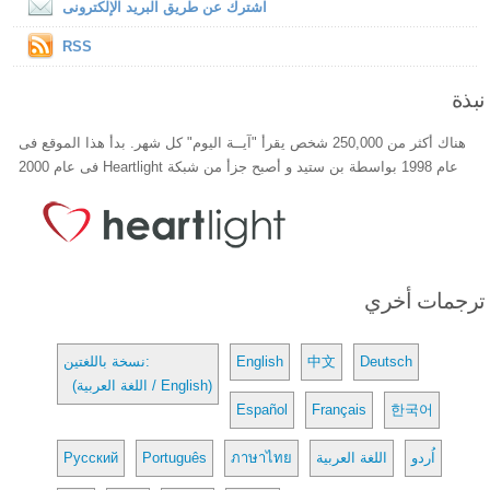
اشترك عن طريق البريد الإلكترونى
RSS
نبذة
هناك أكثر من 250,000 شخص يقرأ "آيــة اليوم" كل شهر. بدأ هذا الموقع فى
عام 1998 بواسطة بن ستيد و أصبح جزأ من شبكة Heartlight فى عام 2000
ترجمات أخري
Deutsch
中文
English
نسخة باللغتين:
(اللغة العربية / English)
Español
Français
한국어
اُردو
اللغة العربية
ภาษาไทย
Português
Русский