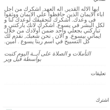
ايها الاله القدير, اله العهد, اشكرك من اجل
اباء الايمان الذين حافظوا علي الايمان ووثقوا
فى وعدك. اشكرك لتحقيقك لوعدك لنا و
لكل البشر فى يسوع. اشكرك لانك باركتني و
تباركني بجعلي واحد ضمن أولادك من خلال
ايماني بيسوع. و الان , نحن شعبك, نقدم لك
كل التسبيح في اسم ربنا يسوع . آمين.
التأملات و الصلاة على آيــة اليوم كتبت
بواسطة فيل وير
تعليقات
اشترك