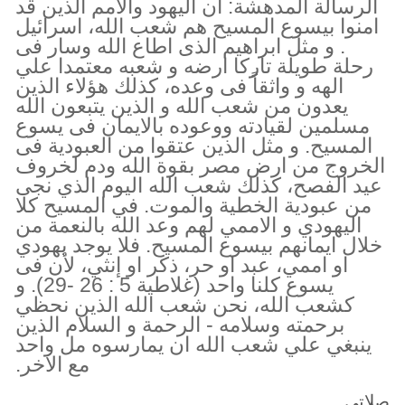
الرسالة المدهشة: ان اليهود والامم الذين قد
امنوا بيسوع المسيح هم شعب الله، اسرائيل
. و مثل ابراهيم الذى اطاع الله وسار فى
رحلة طويلة تاركا ارضه و شعبه معتمدا علي
الهه و واثقاً فى وعده، كذلك هؤلاء الذين
يعدون من شعب الله و الذين يتبعون الله
مسلمين لقيادته ووعوده بالايمان فى يسوع
المسيح. و مثل الذين عتقوا من العبودية فى
الخروج من ارض مصر بقوة الله ودم لخروف
عيد الفصح، كذلك شعب الله اليوم الذي نجى
من عبودية الخطية والموت. في المسيح كلا
اليهودي و الاممي لهم وعد الله بالنعمة من
خلال ايمانهم بيسوع المسيح. فلا يوجد يهودي
او اممي، عبد او حر، ذكر او إنثي، لأن فى
يسوع كلنا واحد (غلاطية 5 : 26 -29). و
كشعب الله، نحن شعب الله الذين نحظي
برحمته وسلامه - الرحمة و السلام الذين
ينبغي علي شعب الله ان يمارسوه مل واحد
مع الاخر.
صلاتي