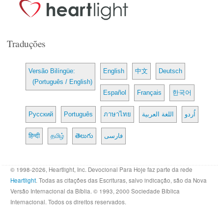
Traduções
Versão Bilíngüe:
English
中文
Deutsch
(Português / English)
Español
Français
한국어
Русский
Português
ภาษาไทย
اللغة العربية
اُردو
हिन्दी
தமிழ்
తెలుగు
فارسی
© 1998-2026, Heartlight, Inc. Devocional Para Hoje faz parte da rede
Heartlight
. Todas as citações das Escrituras, salvo indicação, são da Nova
Versão Internacional da Bíblia. © 1993, 2000 Sociedade Bíblica
Internacional. Todos os direitos reservados.