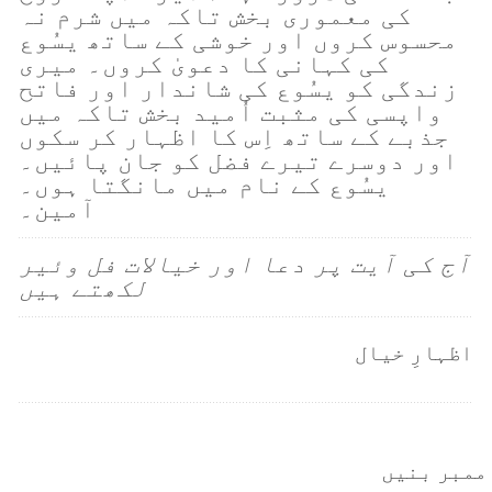
کی معموری بخش تاکہ میں شرم نہ
محسوس کروں اور خوشی کے ساتھ یسُوع
کی کہانی کا دعویٰ کروں۔ میری
زندگی کو یسُوع کی شاندار اور فاتح
واپسی کی مثبت اُمید بخش تاکہ میں
جذبے کے ساتھ اِس کا اظہار کر سکوں
اور دوسرے تیرے فضل کو جان پائیں۔
یسُوع کے نام میں مانگتا ہوں۔
آمین۔
آج کی آیت پر دعا اور خیالات فل وئیر
لکھتے ہیں
اظہارِ خیال
ممبر بنیں