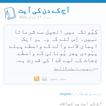
آج کے دن کی آیت
اتوار 17. جولاي 2022
کِیُونکہ میں انجیل سے شرماتا
نہیں۔ اِس لئے کہ وہ ہر ایک
ایمان لانے والے کے واسطے پہلے
یہُودی پھر یُونانی کے واسطے
نِجات کے لیے خُدا کی قدرت ہے۔
—
رومیوں ۱ باب ۱۶ آیت
ممبر بنیں:
دولسانی قسم (اُردو / English)
آج کی آیت پر خیالات