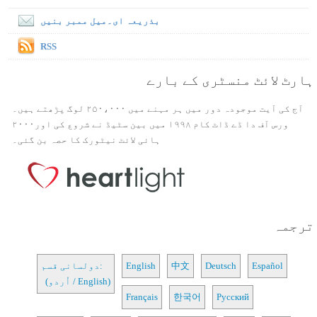
بذریعہ ای۔میل ممبر بنیں
RSS
ہارٹ لائٹ منسٹری کے بارے
آج کی آیت موجودہ دور میں ہر مہنے میں ۲۵۰،۰۰۰ لوگ پڑھتے ہیں۔
ورس آف دا ڈے ڈاٹ کام ۱۹۹۸ میں بین سٹیڈ نے شروع کی اور۲۰۰۰
ہائی لائٹ نیٹورک کا حصہ بن گئی۔
ترجمہ
Español
Deutsch
中文
English
دولسانی قسم:
(اُردو / English)
Français
한국어
Русский