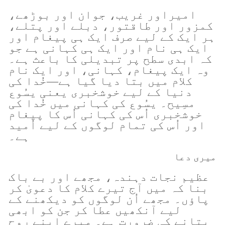
امیراور غریب، جوان اور بوڑھے،
کمزور اور طاقتور، دبلے اور پتلے،
ہر ایک کے لیے صرف ایک ہی پیغام اور
ایک ہی نام اور ایک ہی کہانی ہے جو
کہ ابدی سطح پر تبدیلی کا باعث ہے۔
وہ ایک پیغام، کہانی، اور ایک نام
کلام میں بتا دیا گیا ہے—خُدا کی
دنیا کے لیے خوشخبری یعنی یسُوع
مسِیح۔ یسُوع کی کہانی میں خُدا کی
خوشخبری اُس کی کہانی اُس کا پیغام
اور اُس کی تمام لوگوں کے لیے اُمید
ہے۔
میری دعا
عظیم نجات دہندہ، مجھے اور بے باک
بنا کہ میں آج تیرے کلام کا دعویٰ کر
پاؤں۔ مجھے اُن لوگوں کو دیکھنے کے
لیے آنکھیں عطا کر جن کو ابھی
بتانے کی ضرورت ہے۔ میرے اپنے روح