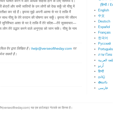
माचार घोषित करने में और अधिक साहसी होने के लिए सामर्थ्य दे।
(हिन्दी / E
ी क्षेत्रों और सभी जातियों के उन लोगों को देख सकूँ जो यीशु में
English
प्रतीक्षा कर रहे हैं। कृपया मुझे अपनी आत्मा से भर दे ताकि मैं
中文
 साथ यीशु के तेरे वरदान की घोषणा कर सकूँ। कृपया मेरे जीवन
Deutsch
सुनिश्चित आशा से भर दे ताकि मैं तेरे संदेश—तेरे सुसमाचार—
Español
लोग तेरे उद्धार करने वाले अनुग्रह को जान सकें। यीशु के नाम
Français
한국어
Русский
िल वैर द्वारा लिखित है।
help@verseoftheday.com
पर
Português
 भेज सकते है।
ภาษาไทย
لغة العربية
اُردو
हिन्दी
தமிழ்
తెలుగు
فارسی
(verseoftheday.com) यह एक हार्टलाइट नेटवर्क का हिस्सा है।