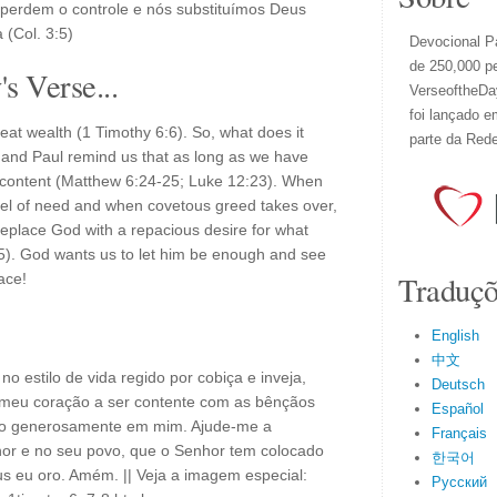
perdem o controle e nós substituímos Deus
 (Col. 3:5)
Devocional Pa
de 250,000 p
s Verse...
VerseoftheDay
foi lançado e
eat wealth (1 Timothy 6:6). So, what does it
parte da Red
s and Paul remind us that as long as we have
 content (Matthew 6:24-25; Luke 12:23). When
nnel of need and when covetous greed takes over,
 replace God with a repacious desire for what
5). God wants us to let him be enough and see
Traduçõ
ace!
English
中文
o estilo de vida regido por cobiça e inveja,
Deutsch
 meu coração a ser contente com as bênçãos
Español
ão generosamente em mim. Ajude-me a
Français
hor e no seu povo, que o Senhor tem colocado
한국어
s eu oro. Amém. || Veja a imagem especial:
Русский