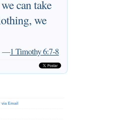
 we can take
lothing, we
—
1 Timothy 6:7-8
 via Email