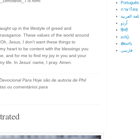
l_1timoteo6_7-8.html
Português
ภาษาไทย
لغة العربية
اُردو
ught up in the lifestyle of greed and
हिन्दी
travagance. These values of the world around
தமிழ்
Oh, Jesus, I don't want these things to
తెలుగు
my heart to be content with the blessings you
فارسی
e, and for me to find my joy in you and your
y life. In Jesus' name, I pray. Amen.
evocional Para Hoje são de autoria de Phil
tas ou comentários para
trated