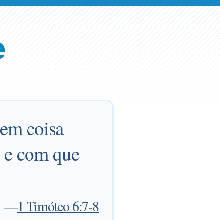
e
nem coisa
o e com que
—
1 Timóteo 6:7-8