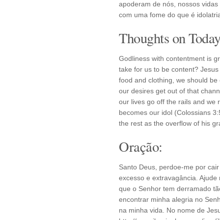
apoderam de nós, nossos vidas 
com uma fome do que é idolatria
Thoughts on Today'
Godliness with contentment is gr
take for us to be content? Jesu
food and clothing, we should be
our desires get out of that cha
our lives go off the rails and we
becomes our idol (Colossians 3:
the rest as the overflow of his gr
Oração:
Santo Deus, perdoe-me por cair n
excesso e extravagância. Ajude
que o Senhor tem derramado t
encontrar minha alegria no Sen
na minha vida. No nome de Jesu