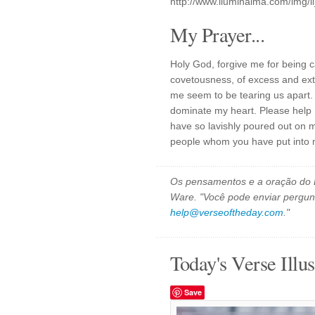
http://www.iluminalma.com/img/i
My Prayer...
Holy God, forgive me for being ca
covetousness, of excess and ex
me seem to be tearing us apart. 
dominate my heart. Please help 
have so lavishly poured out on m
people whom you have put into m
Os pensamentos e a oração do D
Ware. "Você pode enviar pergun
help@verseoftheday.com
."
Today's Verse Illus
Save