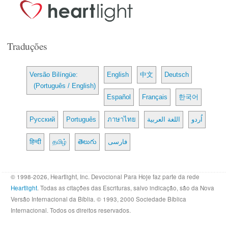
Traduções
Versão Bilíngüe:
English
中文
Deutsch
(Português / English)
Español
Français
한국어
Русский
Português
ภาษาไทย
اللغة العربية
اُردو
हिन्दी
தமிழ்
తెలుగు
فارسی
© 1998-2026, Heartlight, Inc. Devocional Para Hoje faz parte da rede
Heartlight
. Todas as citações das Escrituras, salvo indicação, são da Nova
Versão Internacional da Bíblia. © 1993, 2000 Sociedade Bíblica
Internacional. Todos os direitos reservados.