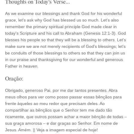
Thoughts on Today's Verse...
As we examine our blessings and thank God for his wonderful
grace, let's ask why God has blessed us so much. Let's also
remember the primary spiritual principle God made clear in
today's Scripture and his call to Abraham (Genesis 12:1-3). God
blesses his people so that they will be a blessing to others. Let's
make sure we are not merely recipients of God's blessings; let's
be conduits of those blessings to others so that they can join us
in our praise and thanksgiving for our wonderful and generous
Father in heaven.
Oração:
Obrigado, generoso Pai, por me dar tantos presentes. Abra
meus olhos para ver como posso passar essas bênçãos para
frente àqueles ao meu redor que precisam deles. Ao
compartilhar as bênçãos que o Senhor tem me dado tão
ricamente, que outros possam achar a maior bênção de todas –
sua graça amorosa – e dar graças ao Senhor. Em nome de
Jesus. Amém. || Veja a imagem especial de hoje!