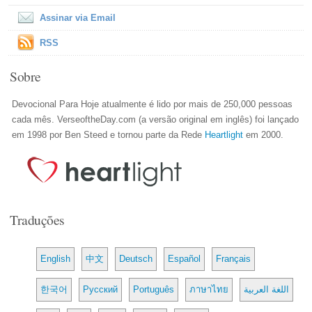
Assinar via Email
RSS
Sobre
Devocional Para Hoje atualmente é lido por mais de 250,000 pessoas
cada mês. VerseoftheDay.com (a versão original em inglês) foi lançado
em 1998 por Ben Steed e tornou parte da Rede
Heartlight
em 2000.
Traduções
English
中文
Deutsch
Español
Français
한국어
Русский
Português
ภาษาไทย
اللغة العربية