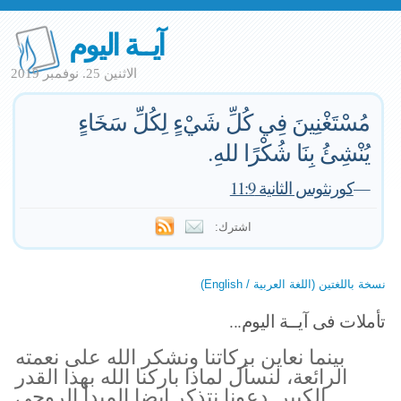
آيــة اليوم
الاثنين 25. نوفمبر 2019
مُسْتَغْنِينَ فِي كُلِّ شَيْءٍ لِكُلِّ سَخَاءٍ
يُنْشِئُ بِنَا شُكْرًا للهِ.
—
كورنثوس الثانية 11:9
اشترك:
نسخة باللغتين (اللغة العربية / English)
تأملات فى آيــة اليوم...
بينما نعاين بركاتنا ونشكر الله على نعمته
الرائعة، لنسأل لماذا باركنا الله بهذا القدر
الكبير. دعونا نتذكر ايضا المبدأ الروحى