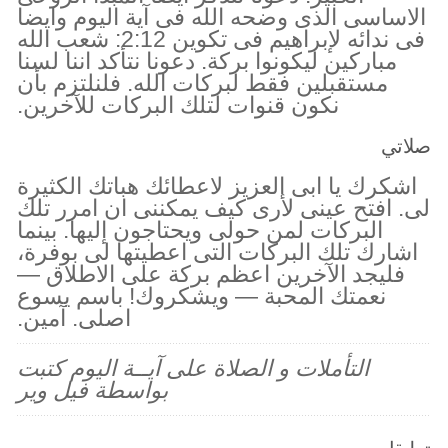
الاساسى الذى وضحه الله فى آية اليوم وايضا
فى ندائه لإبراهيم فى تكوين 2:12: شعب الله
مباركين ليكونوا بركة. دعونا نتأكد اننا لسنا
مستقبلين فقط لبركات الله. فلنلتزم بأن
نكون قنوات لتلك البركات للآخرين.
صلاتي
اشكرك يا ابى العزيز لاعطائك هباتك الكثيرة
لى. افتح عينى لأرى كيف يمكننى ان امرر تلك
البركات لمن حولى ويحتاجون إليها. بينما
اشارك تلك البركات التى اعطيتها لى بوفرة،
فليجد الآخرين اعظم بركة على الاطلاق —
نعمتك المحبة — ويشكروك! باسم يسوع
اصلى. آمين.
التأملات و الصلاة على آيــة اليوم كتبت
بواسطة فيل وير