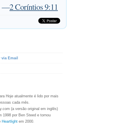
—
2 Coríntios 9:11
 via Email
ra Hoje atualmente é lido por mais
essoas cada mês.
.com (a versão original em inglês)
m 1998 por Ben Steed e tornou
e
Heartlight
em 2000.