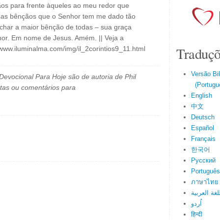
os para frente àqueles ao meu redor que
r as bênçãos que o Senhor tem me dado tão
char a maior bênção de todas – sua graça
or. Em nome de Jesus. Amém. || Veja a
Traduçõ
/www.iluminalma.com/img/il_2corintios9_11.html
Versão Bi
evocional Para Hoje são de autoria de Phil
(Portuguê
tas ou comentários para
English
中文
Deutsch
Español
Français
한국어
Русский
Português
ภาษาไทย
لغة العربية
اُردو
हिन्दी