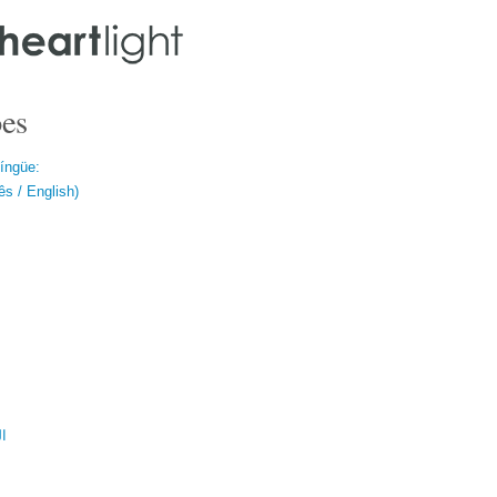
es
língüe:
s / English)
ال