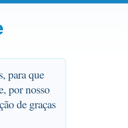
e
s, para que
e, por nosso
ação de graças