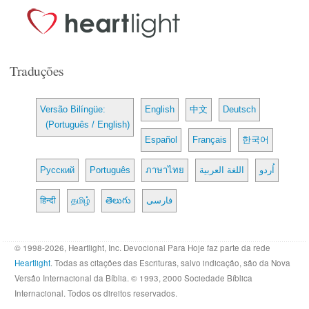
Traduções
Versão Bilíngüe:
English
中文
Deutsch
(Português / English)
Español
Français
한국어
Русский
Português
ภาษาไทย
اللغة العربية
اُردو
हिन्दी
தமிழ்
తెలుగు
فارسی
© 1998-2026, Heartlight, Inc. Devocional Para Hoje faz parte da rede
Heartlight
. Todas as citações das Escrituras, salvo indicação, são da Nova
Versão Internacional da Bíblia. © 1993, 2000 Sociedade Bíblica
Internacional. Todos os direitos reservados.