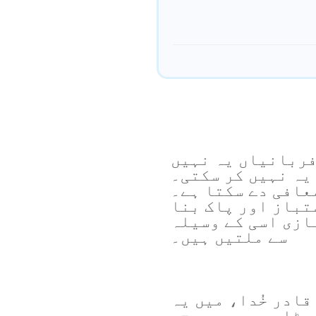
فربانیاں یہ نہیں
یہ نہیں کر سکتی۔
عافی دے سکتا ہے۔
تباز اور پاک بنا
ازی اسی کے وسیلہ
سے ملتیں ہیں۔
ادر خُدا، میں یہ
یٹا ، یسوع مسیح،