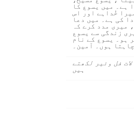
ا ہے۔ میں یسوع کا
یرا خُداہے اور اس
ا کی ہے۔ میں دعا
 میری مدد کرے کہ
ری زندگی سے یسوع
ر ہو۔ یسوع کے نام
چاہتا ہوں۔ آمین۔
لات فل وئیر لکھتے
ہیں