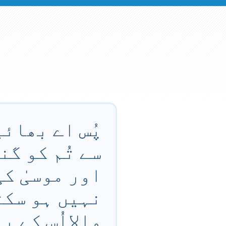
پُس اے بھائی
سے تُم کو گن
اور موسیٰ کی
نہیں ہو سکت
والااُس کے ب