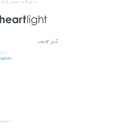
ہائی لائٹ نیٹورک کا 
ترجمہ
دولسانی قسم:
(اُردو / ish
اللغة 