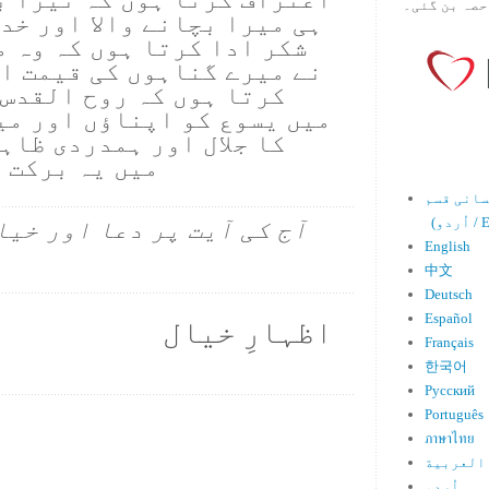
حصہ بن گئی۔
ہی میرا بچانے والا اور خد
شکر ادا کرتا ہوں کہ وہ م
نے میرے گناہوں کی قیمت اد
کرتا ہوں کہ روح القدس،
میں یسوع کو اپناؤں اور می
کا جلال اور ہمدردی ظاہ
میں یہ برکت 
Engl)
آج کی آیت پر دعا اور خیا
English
中文
Deutsch
Español
اظہارِ خیال
Français
한국어
Русский
Português
ภาษาไทย
العربية
اُردو