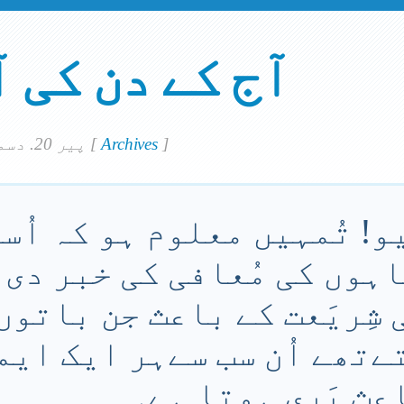
آج کے دن کی 
]
Archives
[
پير 20. دسمبر 2021
و! تُمہیں معلوم ہو کہ اُسی
اہوں کی مُعافی کی خبر دی
 شِریَعت کے باعث جن باتوں 
ےتھے اُن سب سےہر ایک ایما
اعث بَری ہوتا ہے۔