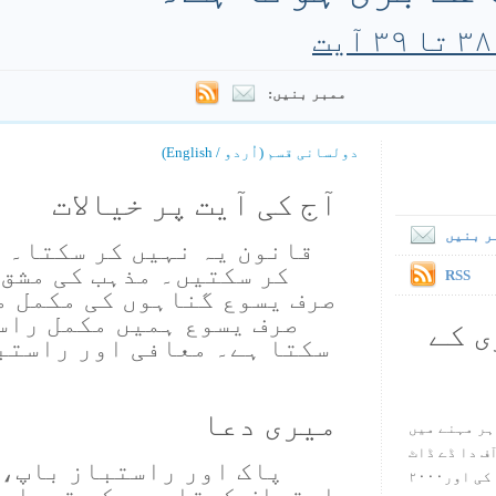
ممبر بنیں:
دولسانی قسم (اُردو / English)
آج کی آیت پر خیالات
ر بنیں
قانون یہ نہیں کر سکتا۔ 
کر سکتیں۔ مذہب کی مشق 
RSS
صرف یسوع گناہوں کی مکمل م
صرف یسوع ہمیں مکمل راس
ی کے
سکتا ہے۔ معافی اور راستب
میری دعا
ہر مہنے میں
س آف دا ڈے ڈاٹ
پاک اور راستباز باپ، ق
کام ۱۹۹۸ میں بین سٹیڈ نے شروع کی اور۲۰۰۰
اعتراف کرتا ہوں کہ تیرا ب