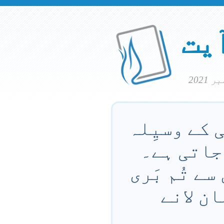
آیت
 کے وسیِلہ
 جاتی ہے۔
سے تُم بَری
ن لانے