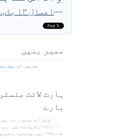
—
اعمال ۱۳ باب ۳۸ تا ۳۹ آیت
ممبر بنیں
بذریعہ ای۔میل ممب
ہارٹ لائٹ منسٹر
بارے
آج کی آیت موجودہ دور میں 
۲۵۰،۰۰۰ لوگ پڑھتے ہیں۔ ور