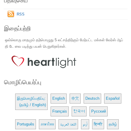
பதிவுசெய்
RSS
இதைப்பற்றி
ஒவ்வொரு மாதமும் தற்பொழுது 5 லட்சத்திற்கும் மேற்பட்ட மக்கள் வேர்ஸ் ஆப்
தி டே வை படித்து பயன் பெறுகிறார்கள்.
மொழிப்பெயர்ப்பு
இருமொழிப்பதிப்பு:
English
中文
Deutsch
Español
(தமிழ் / English)
Français
한국어
Русский
Português
ภาษาไทย
اللغة العربية
اُردو
हिन्दी
தமிழ்