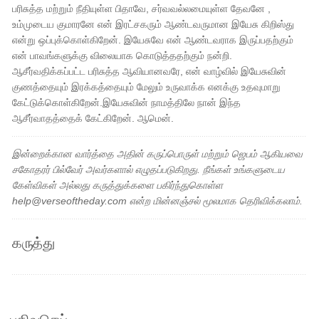
பரிசுத்த மற்றும் நீதியுள்ள பிதாவே, சர்வவல்லமையுள்ள தேவனே ,
உம்முடைய குமாரனே என் இரட்சகரும் ஆண்டவருமான இயேசு கிறிஸ்து
என்று ஒப்புக்கொள்கிறேன். இயேசுவே என் ஆண்டவராக இருப்பதற்கும்
என் பாவங்களுக்கு விலையாக கொடுத்ததற்கும் நன்றி.
ஆசீர்வதிக்கப்பட்ட பரிசுத்த ஆவியானவரே, என் வாழ்வில் இயேசுவின்
குணத்தையும் இரக்கத்தையும் மேலும் உருவாக்க எனக்கு உதவுமாறு
கேட்டுக்கொள்கிறேன்.இயேசுவின் நாமத்திலே நான் இந்த
ஆசீர்வாதத்தைக் கேட்கிறேன். ஆமென்.
இன்றைக்கான வார்த்தை அதின் கருப்பொருள் மற்றும் ஜெபம் ஆகியவை
சகோதரர் பில்வேர் அவர்களால் எழுதப்படுகிறது. நீங்கள் உங்களுடைய
கேள்விகள் அல்லது கருத்துக்களை பகிர்ந்துகொள்ள
help@verseoftheday.com என்ற மின்னஞ்சல் மூலமாக தெரிவிக்கலாம்.
கருத்து