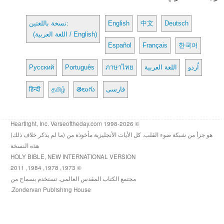
Deutsch
中文
English
نسخة باللغتين:
(اللغة العربية / English)
Español
Français
한국어
اُردو
اللغة العربية
ภาษาไทย
Português
Русский
فارسی
తెలుగు
தமிழ்
हिन्दी
© 1998-2026 Heartlight, Inc. Verseoftheday.com
هو جزأ من شبكة ضوء القلب. كل الأيات الأنجليزية مأخوذة من (ما لم يذكر خلاف ذلك)
هذه النسخة
HOLY BIBLE, NEW INTERNATIONAL VERSION
© 1973, 1978, 1984, 2011
مجتمع الكتاب المقدس العالمى. تستخدم بسماح من
Zondervan Publishing House.