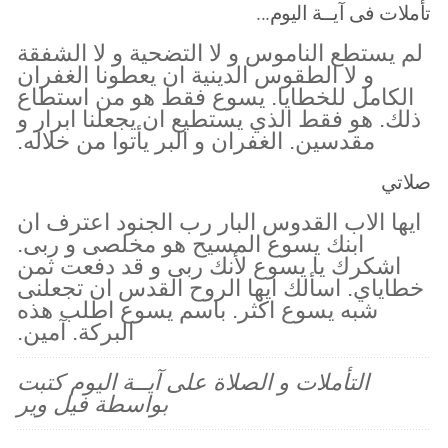
تأملات فى آيــة اليوم...
لم يستطع الناموس و لا التضحية و لا الشفقة
و لا الطقوس الدينية ان يعطونا الغفران
الكامل للخطايا. يسوع فقط هو من استطاع
ذلك. هو فقط الذي يستطيع ان يجعلنا ابرار و
مقدسين. الغفران و البر يأتوا من خلاله.
صلاتي
ايها الاب القدوس البار رب الجنود اعترف ان
ابنك يسوع المسيح هو مخلصى و ربى.
اشكرك يا يسوع لأنك ربى و قد دفعت ثمن
خطاياي. اسألك ايها الروح القدس ان تجعلنى
شبه يسوع اكثر. باسم يسوع اطلب هذه
البركة. آمين.
التأملات و الصلاة على آيــة اليوم كتبت
بواسطة فيل وير