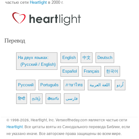
частью сети
Heartlight
в 2000 г.
Перевод
На двух языках:
English
中文
Deutsch
(Русский / English)
Español
Français
한국어
Русский
Português
ภาษาไทย
اللغة العربية
اُردو
हिन्दी
தமிழ்
తెలుగు
فارسی
© 1998-2026, Heartlight, Inc. Verseoftheday.com является частью сети
Heartlight
. Все цитаты взяты из Синодального перевода Библии, если
не указано иначе. Все авторские права защищены во всем мире.