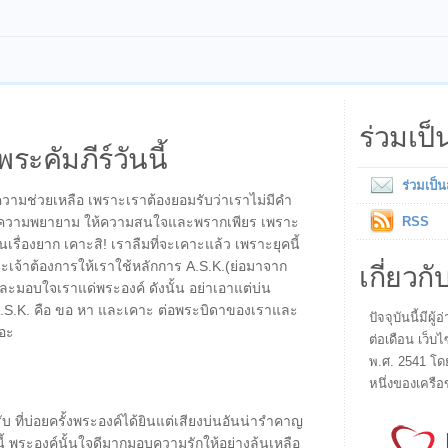
ร่วมเป
พระคัมภีร์วันนี้
ร่วมเป็
ขอความช่วยเหลือ เพราะเราต้องยอมรับว่าเราไม่มีคำ
งใช้ความพยายาม ให้ความสนใจและพรากเพียร เพราะ
RSS
็นเรื่องยาก เคาะสิ! เราลืมที่จะเคาะแล้ว เพราะยุคนี้
เกี่ยวกั
ระเจ้าต้องการให้เราใช้หลักการ A.S.K.(ย่อมาจาก
ะมอบใจเราแด่พระองค์ ดังนั้น อย่าเอาแต่บ่น
 A.S.K. คือ ขอ หา และเคาะ ต่อพระบิดาของเราและ
ปัจจุบันนี้มี
อะ
ต่อเดือน เว็บไ
พ.ศ. 2541 โด
หนึ่งของเครือ
 ที่บ่อยครั้งพระองค์ได้ยินแต่เสียงบ่นอันน่ารำคาญ
งนี้ พระองค์นั้นใจดีมากมอบความรักให้อย่างล้นเหลือ