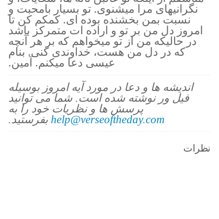
نگرانيهاى مرا ميشنوى. تو بسيار بامحبت و
نسبت بمن بخشنده بوده اى. كمكم كن تا
امروز دل من بر تو و اراده ات متمركز باشد
در حاليكه من از تو ميخواهم كه بر هر آنچه
كه در دل من هست، خداوندى كنى. بنام
عيسى دعا ميكنم. آمين.
اندیشه ها و دعا در مورد آیه امروز بوسیله
فیل ور نوشته شده است. شما می توانید
پرسش ها و نظریات خود را به
help@verseoftheday.com
بفرستید.
نظرات