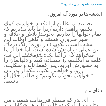
نسخه دو زبانه (فارسی / English)
اندیشه ها در مورد آیه امروز...
بطلبيد! ما غالبن از اينكه درخواست كمك
بكنيم، واهمه داريم زيرا ما بايد بپذيريم كه
تمام جوابها را نداريم. بجوييد! تلاش و علاقه و
صبر ضرورى هستند و گاهى اوقات اين
سخت است. بكوبيد! در دوره" زنگ درها"،
اين عملى فراموش شده است. اما خدا از ما
ميخواهد كه از اصلA.S.K(مخفف اين سه
كلمه به انگليسي) استفاده كنيم و دلهايمان را
به حضورش آوريم. پس فقط ناله و شكايت،
آرزو، و خواهش نكنيم. بلكه از پدرمان
"بخواهيم.بجوييم.بكوبيم" و طالب جلال او
باشيم.
دعای من
اى پدر كه منتظر فرزندانت هستى، من
متأسفم از اينكه تو غالبن ناله ها، شكايات، و