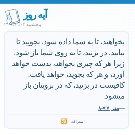
آیه روز
پنجشنبه ۱۴۰۴/۱۱/۰۲
بخواهيد، تا به شما داده شود. بجوييد تا
بيابيد. در بزنيد، تا به روى شما باز شود.
زيرا هر كه چيزى بخواهد، بدست خواهد
آورد، و هر كه بجويد، خواهد يافت.
كافيست در بزنيد، كه در برويتان باز
ميشود.
—
متى ٧:٧-٨
اشتراک: