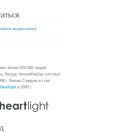
аться
аться на рассылку
тают более 250 000 людей
ц. Ресурс VerseoftheDay.com был
98 г. Беном Стридом и стал
Heartlight
в 2000 г.
д