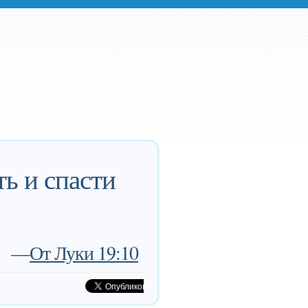
ь и спасти
—
От Луки 19:10