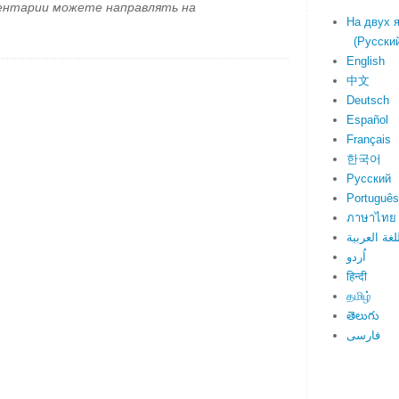
ментарии можете направлять на
На двух 
(Русский 
English
中文
Deutsch
Español
Français
한국어
Русский
Português
ภาษาไทย
لغة العربية
اُردو
हिन्दी
தமிழ்
తెలుగు
فارسی