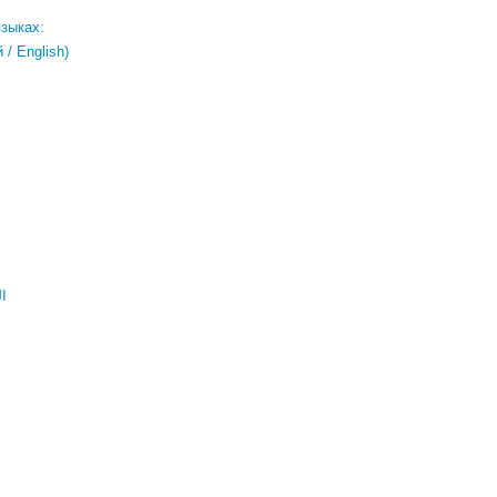
языках:
/ English)
ال