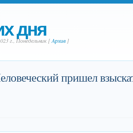
их дня
023 г., Понедельник
[
Aрхив
]
Человеческий пришел взыскат