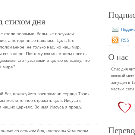
Подпис
 стихом дня
Подпис
ие стали первыми, больные получили
ие, а потерянные нашлись. Цель Его
RSS
поломанное, не только нас, но наш мир,
О нас
им связанное. Поэтому как мы можем носить
движимы Его чувствами и целью ко всему, что
м мире?
Стих дня чи
каждый меся
запущен в 19
частью сети
й Бог, пожалуйста воспламени сердца Твоих
мы могли точнее отражать цель Иисуса в
и наших церквях. Во имя Иисуса я прошу.
Перево
занные со стихом дня, написаны Филиппом