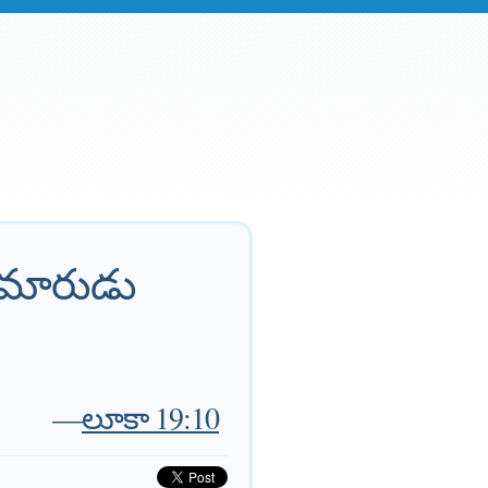
కుమారుడు
—
లూకా 19:10