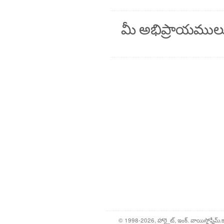
మీ అభిప్రాయముల
© 1998-2026, హార్ట్లైట్, ఇంక్. వాయిస్హోఫ్హీమ్.