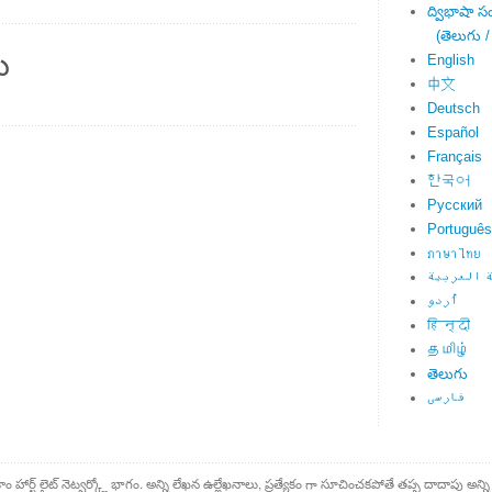
ద్విభాషా స
(తెలుగు /
ు
English
中文
Deutsch
Español
Français
한국어
Русский
Português
ภาษาไทย
 العربية
اُردو
हिन्दी
தமிழ்
తెలుగు
فارسی
కాం హార్ట్ లైట్ నెట్వర్క్లో భాగం. అన్ని లేఖన ఉల్లేఖనాలు, ప్రత్యేకం గా సూచించకపోతే తప్ప దాదాపు అన్ని