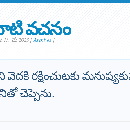
ాటి వచనం
 15. మే 2023
[
Archives
]
ని వెదకి రక్షించుటకు మనుష్య
ితో చెప్పెను.