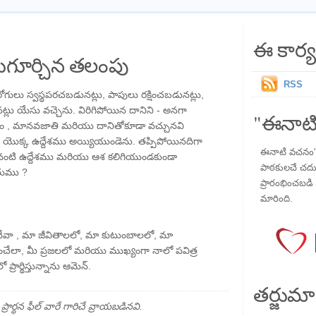
ఈ కార్య
గూర్చిన తలంపు
RSS
గులు స్వస్థపరచబడునట్లు, పాపులు రక్షించబడునట్లు,
్లు యేసు వచ్చెను. విరిగిపోయిన దానిని - అనగా
"ఈనాటి
ం , మానవజాతి మరియు దానితోకూడా వచ్చునవి
 యొక్క ఉద్దేశము అయ్యియుండెను. తప్పిపోయినదిగా
ఈనాటి వచనం" ప
 వంటి ఉద్దేశము మరియు ఆశ కలిగియుండకుండా
పాఠకులచే చదువు
ుము ?
ప్రారంభించబడి ,
మారింది.
ల దేవా , మా జీవితాలలో, మా కుటుంబాలలో, మా
బించేలా, మీ ప్రజలలో మరియు ముఖ్యంగా నాలో పవిత్ర
రార్థిస్తున్నాను ఆమెన్.
తర్జుమా
్థన ఫీల్ వారే గారిచే వ్రాయబడినవి.