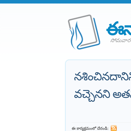
ఈన
సోమవారం
నశించినదాని
వచ్చెనని అతన
ఈ కార్యక్రమంలో చేరండి: