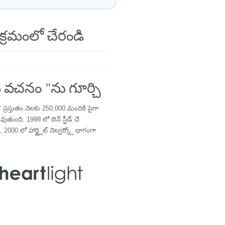
క్రమంలో చేరండి
 వచనం "ను గూర్చి
్రస్తుతం నెలకు 250,000 మందికి పైగా
తుంది. 1998 లో బెన్ స్టీడ్ చే
 2000 లో హార్ట్లైట్ నెట్వర్క్లో భాగంగా