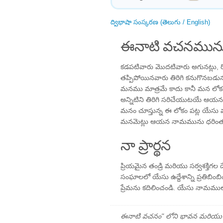
ద్విభాషా సంస్కరణ (తెలుగు / English)
ఈనాటి వచనమును
కడపటివారు మొదటివారు అగునట్లు, రో
తప్పిపోయినవారు తిరిగి కనుగొనబడునట
మనము మాత్రమే కాదు కానీ మన లోక
అన్నిటిని తిరిగి సరిచేయుటయే ఆయన
మనం చూస్తున్న ఈ లోకం పట్ల యేసు
మనమెట్లు ఆయన నామమును ధరింత
నా ప్రార్థన
ప్రియమైన తండ్రి మరియు సర్వశక్తిగ
సంఘాలలో యేసు ఉద్దేశాన్ని ప్రతిబిం
ప్రేమను కదిలించండి. యేసు నామములో ప్
ఈనాటి వచనం" లోని భావన మరియు ప్రార