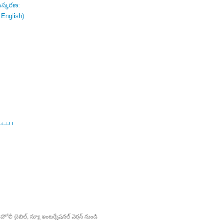
ంస్కరణ:
 English)
اللغة
 హోలీ బైబిల్, న్యూ ఇంటర్నేషనల్ వెర్షన్ నుండి