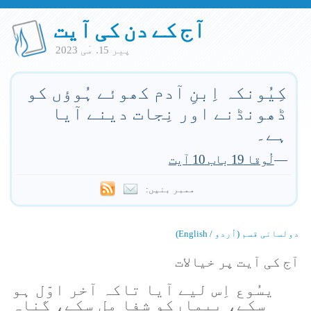
آج کے دن کی آیت
پير 15. مٓی 2023
کِیُونکہ اِبنِ آدم کھوئے ہُوؤں کو
ڈھونڈنے اور نِجات دینے آیا
ہے۔
—
لُوقا 19 باب 10 آیت
ممبر بنیں:
دولسانی قسم (اُردو / English)
آج کی آیت پر خیالات
یسُوع اِس لیے آیا تاکہ آخر اوّل ہو
سکے، بیمارکو شفا مل سکے، گناہ