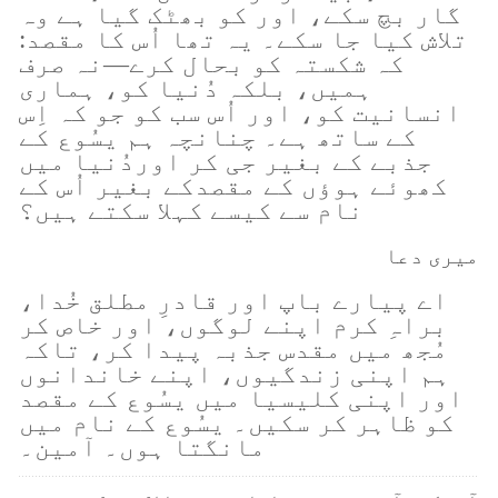
گار بچ سکے، اور کو بھٹک گیا ہے وہ
تلاش کیا جا سکے۔ یہ تھا اُس کا مقصد:
کہ شکستہ کو بحال کرے—نہ صرف
ہمیں، بلکہ دُنیا کو، ہماری
انسانیت کو، اور اُس سب کو جو کہ اِس
کے ساتھ ہے۔ چنانچہ ہم یسُوع کے
جذبے کے بغیر جی کر اوردُنیا میں
کھوئے ہوؤں کے مقصدکے بغیر اُس کے
نام سے کیسے کہلا سکتے ہیں؟
میری دعا
اے پیارے باپ اور قادرِ مطلق خُدا،
براہِ کرم اپنے لوگوں، اور خاص کر
مُجھ میں مقدس جذبہ پیدا کر، تاکہ
ہم اپنی زندگیوں، اپنے خاندانوں
اور اپنی کلیسیا میں یسُوع کے مقصد
کو ظاہر کر سکیں۔ یسُوع کے نام میں
مانگتا ہوں۔ آمین۔