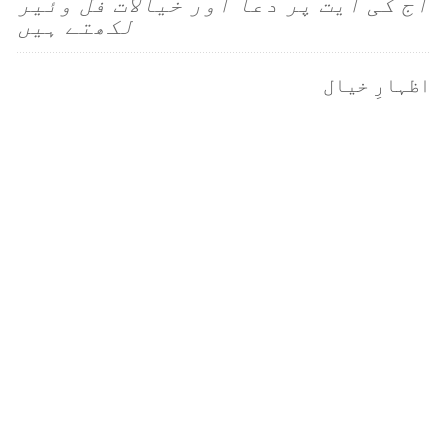
آج کی آیت پر دعا اور خیالات فل وئیر
لکھتے ہیں
اظہارِ خیال