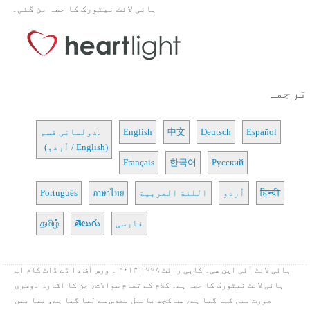
ہائی لائٹ نیٹورک کا حصہ بن گئی۔
ترجمہ
Español
Deutsch
中文
English
دولسانی قسم:
(اُردو / English)
Français
한국어
Русский
हिन्दी
اُردو
اللغة العربية
ภาษาไทย
Português
فارسی
తెలుగు
தமிழ்
ہائی لائٹ آئی این سی۔ کاپی رائٹ ۱۹۹۸-۲۰۱۳ ۔ ورس آف دا ڈے ڈاٹ کام اب
ہائی لائٹ نیٹورک کا حصہ ہے۔ کلام کے تمام سوالات، جن کا اشارہ دوسری
صورت میں کیا گیا ہے، سب کچھ بائبل مقدس سے لیا گیا ہے، نیا بین