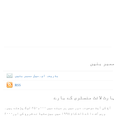
ممبر بنیں
بذریعہ ای۔میل ممبر بنیں
RSS
ہارٹ لائٹ منسٹری کے بارے
آج کی آیت موجودہ دور میں ہر مہنے میں ۲۵۰،۰۰۰ لوگ پڑھتے ہیں۔
ورس آف دا ڈے ڈاٹ کام ۱۹۹۸ میں بین سٹیڈ نے شروع کی اور۲۰۰۰