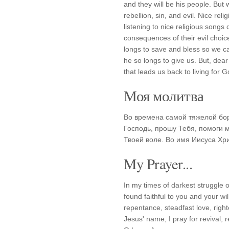
and they will be his people. Bu
rebellion, sin, and evil. Nice rel
listening to nice religious songs
consequences of their evil choic
longs to save and bless so we ca
he so longs to give us. But, dea
that leads us back to living for G
Моя молитва
Во времена самой тяжелой бор
Господь, прошу Тебя, помоги 
Твоей воле. Во имя Иисуса Хр
My Prayer...
In my times of darkest struggle or
found faithful to you and your w
repentance, steadfast love, righ
Jesus' name, I pray for revival,