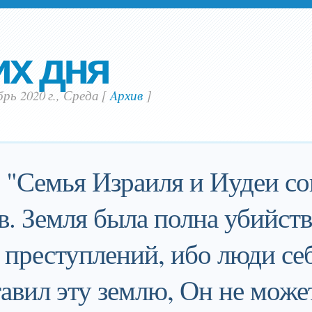
их дня
рь 2020 г., Среда
[
Aрхив
]
: "Семья Израиля и Иудеи с
в. Земля была полна убийств
 преступлений, ибо люди се
тавил эту землю, Он не может