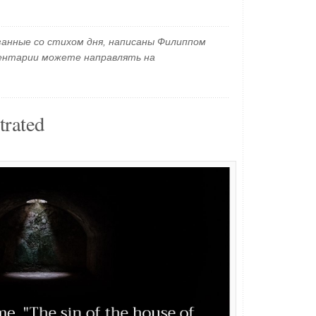
занные со стихом дня, написаны Филиппом
ментарии можете направлять на
trated