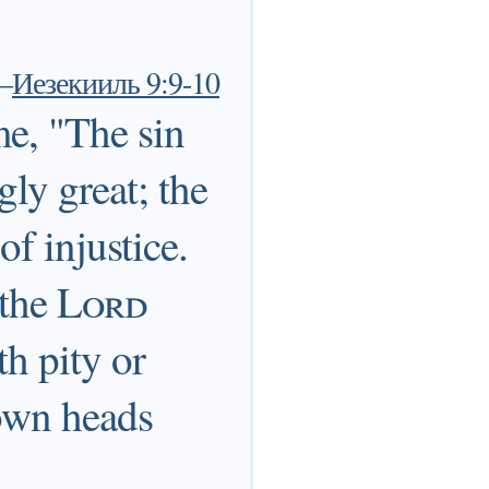
—
Иезекииль 9:9-10
me, "The sin
gly great; the
of injustice.
 the
Lord
th pity or
 own heads