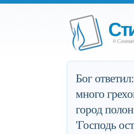
Ст
9 Сентяб
Бог ответил
много грехо
город полон
'Господь ос