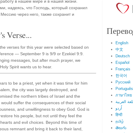
работу в нашем мире и в нашей жизни.
ми, надеясь, что Господь, который сохранил
Мессию через него, также сохранит и
Перево
s Verse...
English
he verses for this year were selected based on
中文
ference — September 9 is 9/9 or Ezekiel 9:9.
Deutsch
nging messages, but after much prayer, we
Español
oly Spirit wants us to hear.
Français
한국어
Русский
ears to be a priest, yet when it was time for him
Português
salem, the city was largely destroyed, and
ภาษาไทย
omised the northern tribes of Israel and the
لغة العربية
y would suffer the consequences of their social
اُردو
hteousness, and unwillingness to obey God. God is
हिन्दी
restore his people, but not until they feel the
தமிழ்
earts and evil choices. Beyond this time of
తెలుగు
teous remnant and bring it back to their land,