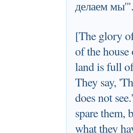
делаем мы'"
[The glory o
of the house 
land is full o
They say, 'T
does not see.
spare them, 
what they ha