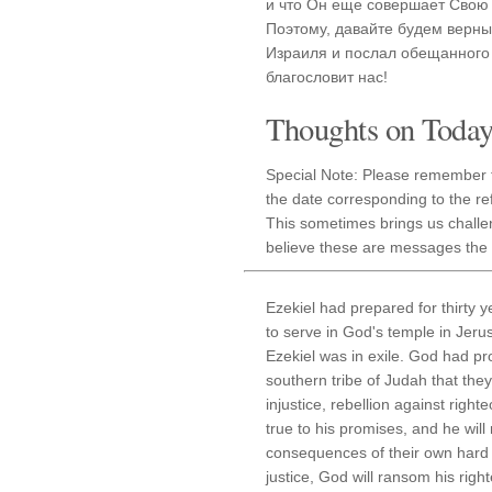
и что Он еще совершает Свою 
Поэтому, давайте будем верны
Израиля и послал обещанного 
благословит нас!
Thoughts on Today'
Special Note: Please remember t
the date corresponding to the re
This sometimes brings us challe
believe these are messages the H
Ezekiel had prepared for thirty y
to serve in God's temple in Jeru
Ezekiel was in exile. God had pr
southern tribe of Judah that the
injustice, rebellion against rig
true to his promises, and he will 
consequences of their own hard h
justice, God will ransom his righ