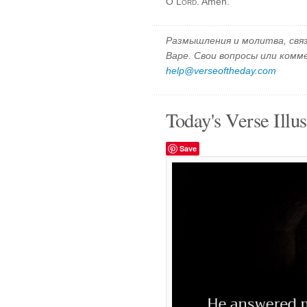
O
Lord
. Amen.
Размышления и молитва, свя
Варе. Свои вопросы или ком
help@verseoftheday.com
Today's Verse Illus
Save