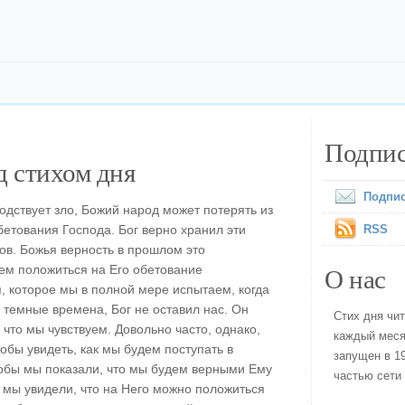
Подпис
 стихом дня
Подпис
одствует зло, Божий народ может потерять из
бетования Господа. Бог верно хранил эти
RSS
ов. Божья верность в прошлом это
О нас
ем положиться на Его обетование
, которое мы в полной мере испытаем, когда
 темные времена, Бог не оставил нас. Он
Стих дня чи
 что мы чувствуем. Довольно часто, однако,
каждый меся
обы увидеть, как мы будем поступать в
запущен в 19
тобы мы показали, что мы будем верными Ему
частью сети
ы мы увидели, что на Него можно положиться