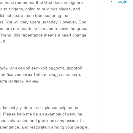
فارسی
t we must remember that God does not ignore
igious slogans, going to religious places, and
 did not spare them from suffering the
es. Nor will they spare us today. However, God
n turn our hearts to him and receive the grace
r friend, this repentance means a heart change
od!
ьбы или самой великой радости, дорогой
мне быть верным Тебе и всегда следовать
иста молюсь. Аминь.
 loftiest joy, dear
Lord
, please help me be
ill. Please help me be an example of genuine
teous character, and gracious compassion. In
 repentance, and restoration among your people,