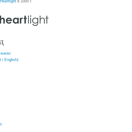
Heartlight
в 2000 г.
д
языках:
/ English)
ال