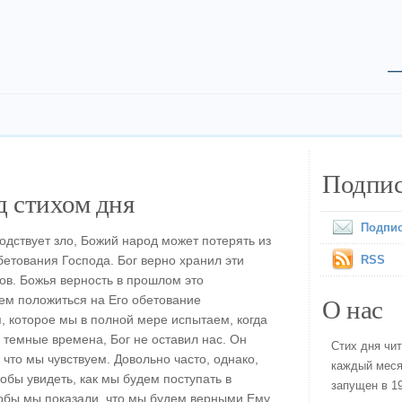
.
Подпис
 стихом дня
Подпис
одствует зло, Божий народ может потерять из
бетования Господа. Бог верно хранил эти
RSS
ов. Божья верность в прошлом это
О нас
ем положиться на Его обетование
, которое мы в полной мере испытаем, когда
 темные времена, Бог не оставил нас. Он
Стих дня чи
 что мы чувствуем. Довольно часто, однако,
каждый меся
обы увидеть, как мы будем поступать в
запущен в 19
тобы мы показали, что мы будем верными Ему