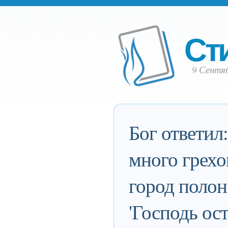
Ст
9 Сентяб
Бог ответил
много грехо
город полон
'Господь ос