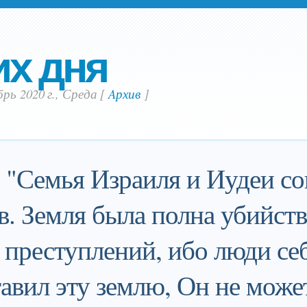
их дня
рь 2020 г., Среда
[
Aрхив
]
: "Семья Израиля и Иудеи с
в. Земля была полна убийств
 преступлений, ибо люди се
тавил эту землю, Он не может