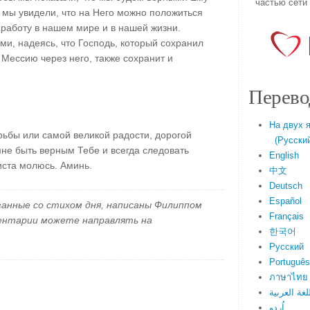
частью сети
ы мы увидели, что на Него можно положиться
работу в нашем мире и в нашей жизни.
ми, надеясь, что Господь, который сохранил
Мессию через него, также сохранит и
Перево
На двух 
ьбы или самой великой радости, дорогой
(Русский 
мне быть верным Тебе и всегда следовать
English
иста молюсь. Аминь.
中文
Deutsch
Español
занные со стихом дня, написаны Филиппом
Français
ментарии можете направлять на
한국어
Русский
Português
ภาษาไทย
لغة العربية
اُردو