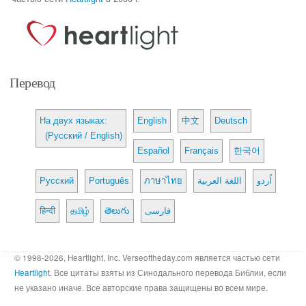
Перевод
На двух языках:
English
中文
Deutsch
(Русский / English)
Español
Français
한국어
Русский
Português
ภาษาไทย
اللغة العربية
اُردو
हिन्दी
தமிழ்
తెలుగు
فارسی
© 1998-2026, Heartlight, Inc. Verseoftheday.com является частью сети
Heartlight
. Все цитаты взяты из Синодального перевода Библии, если
не указано иначе. Все авторские права защищены во всем мире.