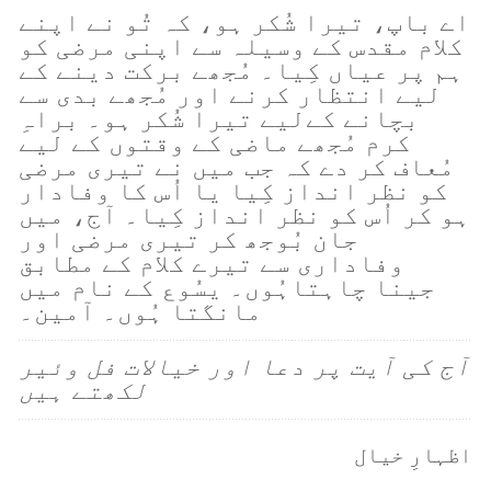
اے باپ، تیرا شُکر ہو، کہ تُو نے اپنے
کلام مقدس کے وسیلہ سے اپنی مرضی کو
ہم پر عیاں کِیا۔ مُجھے برکت دینے کے
لیے انتظار کرنے اور مُجھے بدی سے
بچانے کےلیے تیرا شُکر ہو۔ براہِ
کرم مُجھے ماضی کے وقتوں کے لیے
مُعاف کر دے کہ جب میں نے تیری مرضی
کو نظر انداز کِیا یا اُس کا وفادار
ہو کر اُس کو نظر انداز کِیا۔ آج، میں
جان بُوجھ کر تیری مرضی اور
وفاداری سے تیرے کلام کے مطابق
جینا چاہتاہُوں۔ یسُوع کے نام میں
مانگتا ہُوں۔ آمین۔
آج کی آیت پر دعا اور خیالات فل وئیر
لکھتے ہیں
اظہارِ خیال