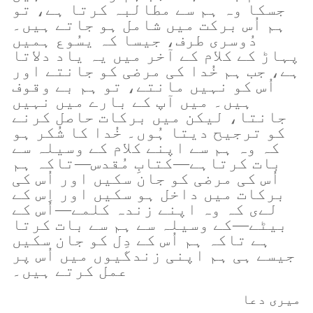
جسکا وہ ہم سے مطالبہ کرتا ہے، تو
ہم اُس برکت میں شامل ہو جاتے ہیں۔
دُوسری طرف، جیسا کہ یسُوع ہمیں
پہاڑ کے کلام کے آخر میں یہ یاد دلاتا
ہے، جب ہم خُدا کی مرضی کو جانتے اور
اُس کو نہیں مانتے، تو ہم بے وقوف
ہیں۔ میں آپ کے بارے میں نہیں
جانتا، لیکن میں برکات حاصل کرنے
کو ترجیح دیتا ہُوں۔ خُدا کا شُکر ہو
کہ وہ ہم سے اپنے کلام کے وسیلہ سے
بات کرتاہے—کتابِ مُقدس—تاکہ ہم
اُس کی مرضی کو جان سکیں اور اُس کی
برکات میں داخل ہو سکیں اور اِس کے
لےی کہ وہ اپنے زندہ کلمے—اُس کے
بیٹے—کے وسیلہ سے ہم سے بات کرتا
ہے تاکہ ہم اُس کے دِل کو جان سکیں
جیسے ہی ہم اپنی زندگیوں میں اُس پر
عمل کرتے ہیں۔
میری دعا