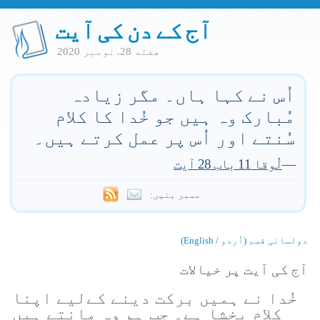
آج کے دن کی آیت
هفته 28. نومبر 2020
اُس نے کہا ہاں۔ مگر زیادہ
مُبارک وہ ہیں جو خُدا کا کلام
سُنتے اور اُس پر عمل کرتے ہیں۔
—
لُوقا 11 باب 28 آیت
ممبر بنیں:
دولسانی قسم (اُردو / English)
آج کی آیت پر خیالات
خُدا نے ہمیں برکت دینے کےلیے اپنا
کلام بخشا ہے۔ جب ہم وہ مانتے ہیں