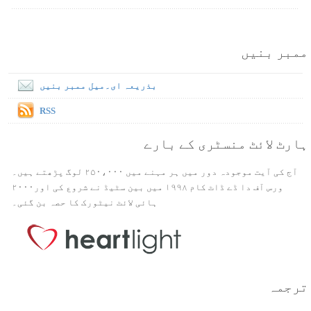
ممبر بنیں
بذریعہ ای۔میل ممبر بنیں
RSS
ہارٹ لائٹ منسٹری کے بارے
آج کی آیت موجودہ دور میں ہر مہنے میں ۲۵۰،۰۰۰ لوگ پڑھتے ہیں۔
ورس آف دا ڈے ڈاٹ کام ۱۹۹۸ میں بین سٹیڈ نے شروع کی اور۲۰۰۰
ہائی لائٹ نیٹورک کا حصہ بن گئی۔
ترجمہ