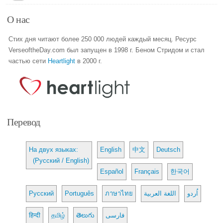
О нас
Стих дня читают более 250 000 людей каждый месяц. Ресурс
VerseoftheDay.com был запущен в 1998 г. Беном Стридом и стал
частью сети
Heartlight
в 2000 г.
Перевод
На двух языках:
English
中文
Deutsch
(Русский / English)
Español
Français
한국어
Русский
Português
ภาษาไทย
اللغة العربية
اُردو
हिन्दी
தமிழ்
తెలుగు
فارسی