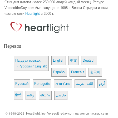
Стих дня читают более 250 000 людей каждый месяц. Ресурс
VerseoftheDay.com был запущен в 1998 г. Беном Стридом и стал
частью сети
Heartlight
в 2000 г.
Перевод
На двух языках:
English
中文
Deutsch
(Русский / English)
Español
Français
한국어
Русский
Português
ภาษาไทย
اللغة العربية
اُردو
हिन्दी
தமிழ்
తెలుగు
فارسی
© 1998-2026, Heartlight, Inc. Verseoftheday.com является частью сети