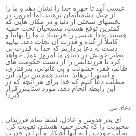
عیسی آمد تا چهره خدا را نشان دهد و ما را
از چنگ دشمنانمان برهاند. اما امروز، در
بخشهای سختی از دنیا و در مکان هایی که
کمترین توقع هست، مسیحیان تحت حمله
هستند. خدا عیسی را فرستاد تا ما را نهایتاً و
کاملاً از گناه و قدرت آن نجات دهد. بیایید
دست به دعا برداریم که خدا به قدرت بی
نظیر خویش در دنیای ما امروز عمل خواهد
کرد تا فرزندانش را از دست حکومت های
ظالم، فقر، خشونت و بی قانونی، بدرفتاری،
و استهزا برهاند. بیایید همچنین برای این
مطلب دعا کنیم که خدا برای هر آنچه که در
این رابطه انجام دهد، مورد ستایش قرار
گیرد!
دعای من
ای پدر قدوس و عادل، لطفا تمام فرزندان
محبوبت را که تحت حمله هستند، تقویت کن.
نجات خودت را به آنها آشکار و آنرا در قدرت