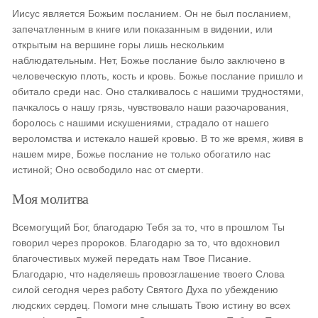
Иисус является Божьим посланием. Он не был посланием,
запечатленным в книге или показанным в видении, или
открытым на вершине горы лишь нескольким
наблюдательным. Нет, Божье послание было заключено в
человеческую плоть, кость и кровь. Божье послание пришло и
обитало среди нас. Оно сталкивалось с нашими трудностями,
пачкалось о нашу грязь, чувствовало наши разочарования,
боролось с нашими искушениями, страдало от нашего
вероломства и истекало нашей кровью. В то же время, живя в
нашем мире, Божье послание не только обогатило нас
истиной; Оно освободило нас от смерти.
Моя молитва
Всемогущий Бог, благодарю Тебя за то, что в прошлом Ты
говорил через пророков. Благодарю за то, что вдохновил
благочестивых мужей передать нам Твое Писание.
Благодарю, что наделяешь провозглашение твоего Слова
силой сегодня через работу Святого Духа по убеждению
людских сердец. Помоги мне слышать Твою истину во всех