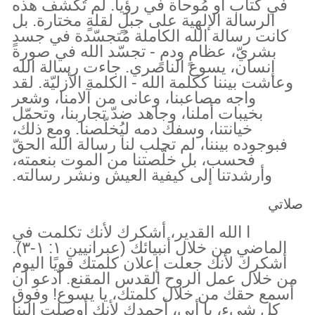
في كتاب أو مُوحاة في رؤيا. لم تُكشف هذه
الرسالة الإلهية على جبلٍ لقلةٍ مختارة. بل
كانت رسالة الله الكاملة مُتجسّدة في جسدٍ
بشريّ، عظامٍ ودمٍ - تجسّد الله في صورة
إنسان، يسوع الناصري. جاءت رسالة الله
وعاشت بيننا ككلمة الله - الكلمة الأزليّة. لقد
واجه مصاعبنا، وعانى من آلامنا، وشعر
بخيبات أملنا، وجاهد ضدّ تجاربنا، وتحمّل
خيانتنا، وسفك دمه ليُخلّصنا. ومع ذلك،
فبوجوده بيننا، لم تجلب لنا رسالة الله الحقّ
فحسب، بل خلّصتنا من الموت بنعمته،
وأرشدتنا إلى كيفية العيش ونشر رسالته.
صلاتي
ا الله القدير، أشكرك لأنك تكلمت في
الماضي من خلال أنبيائك (عبرانيين ١: ١-٣).
أشكرك لأنك جعلت إعلان كلمتك قويًا اليوم
من خلال عمل الروح القدس المقنع. أدعو أن
أسمع حقك من خلال كلمتك، يا يسوع! وفوق
كل شيء، يا أبي، أحمدك لأنك أوصلت إلينا