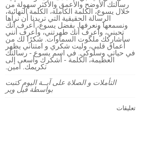
رسالتك الأوضح والأعمق والأكثر سهولة من
خلال يسوع، الكلمة الكاملة، الكلمة النهائية،
الرسالة الحقيقية التي تريدنا أن نراها
ونسمعها ونعرفها. بفضل يسوع، أعرف أنك
تحبني، وأعرف أنك طهرتني، وأعرف أنني
سأشاركك ملكوت السماوات. شكرًا لك من
أعماق قلبي، وليت شكري و امتناني يظهر
في حياتي وسلوكي. في اسم يسوع - رسالتك
العظيمة، الكلمة - أشكرك وأسعى إلى
تكريمك. آمين.
التأملات و الصلاة على آيــة اليوم كتبت
بواسطة فيل وير
تعليقات