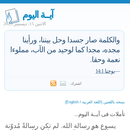
آيــة اليوم
الاثنين 15. ديسمبر 2025
والكلمة صار جسدا وحل بيننا، ورأينا
مجده، مجدا كما لوحيد من الآب، مملوءا
نعمة وحقا.
—
يوحنا 14:1
اشترك:
نسخة باللغتين (اللغة العربية / English)
تأملات فى آيــة اليوم...
يسوع هو رسالة الله. لم تكن رسالةً مُدوّنة