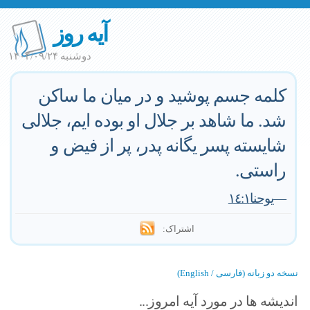
آیه روز
دوشنبه ۱۴۰۴/۰۹/۲۴
كلمه جسم پوشيد و در ميان ما ساكن
شد. ما شاهد بر جلال او بوده ايم، جلالى
شايسته پسر يگانه پدر، پر از فيض و
راستى.
—
يوحنا١٤:١
اشتراک:
نسخه دو زبانه (فارسی / English)
اندیشه ها در مورد آیه امروز...