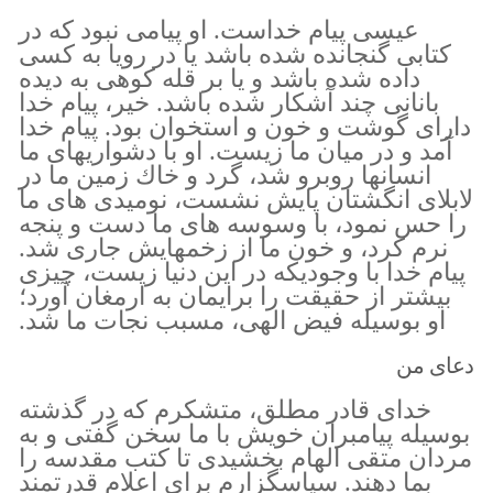
عيسى پيام خداست. او پيامى نبود كه در
كتابى گنجانده شده باشد يا در رويا به كسى
داده شده باشد و يا بر قله كوهى به ديده
بانانى چند آشكار شده باشد. خير، پيام خدا
داراى گوشت و خون و استخوان بود. پيام خدا
آمد و در ميان ما زيست. او با دشواريهاى ما
انسانها روبرو شد، گرد و خاك زمين ما در
لابلاى انگشتان پايش نشست، نوميدى هاى ما
را حس نمود، با وسوسه هاى ما دست و پنجه
نرم كرد، و خون ما از زخمهايش جارى شد.
پيام خدا با وجوديكه در اين دنيا زيست، چيزى
بيشتر از حقيقت را برايمان به ارمغان آورد؛
او بوسيله فيض الهى، مسبب نجات ما شد.
دعای من
خداى قادر مطلق، متشكرم كه در گذشته
بوسيله پيامبران خويش با ما سخن گفتى و به
مردان متقى الهام بخشيدى تا كتب مقدسه را
بما دهند. سپاسگزارم براى اعلام قدرتمند