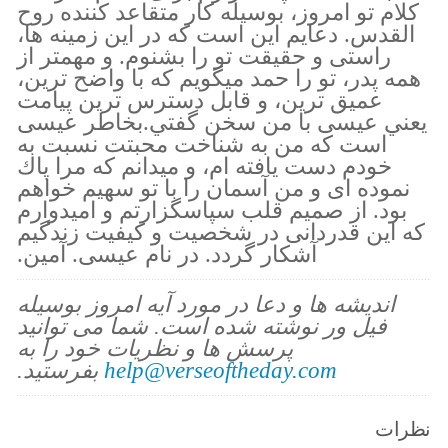
كلام تو امروز، بوسيله كار متقاعد كننده روح
القدس. دعايم اين است كه در اين زمينه ها،
راستى و حقيقت تو را بشنوم. و مهمتر از
همه پدر، تو را حمد ميگويم كه با واضح ترين،
عميق ترين، و قابل دسترس ترين پيامت
يعني عيسى با من سخن گفتي.بخاطر عيسى
است كه من به شناخت محبتت نسبت به
خودم دست يافته ام، و ميدانم كه مرا پاك
نموده اى و من آسمان را با تو سهيم خواهم
بود. از صميم قلب سپاسگزارتم و اميدوارم
كه اين قدردانى در شخصيت و كيفيت زندگيم
آشكار گردد. در نام عيسى. آمين.
اندیشه ها و دعا در مورد آیه امروز بوسیله
فیل ور نوشته شده است. شما می توانید
پرسش ها و نظریات خود را به
help@verseoftheday.com
بفرستید.
نظرات