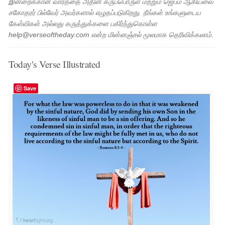
இன்றைக்கான வார்த்தை அதின் கருப்பொருள் மற்றும் ஜெபம் ஆகியவை
சகோதரர் பில்வேர் அவர்களால் எழுதப்படுகிறது. நீங்கள் உங்களுடைய
கேள்விகள் அல்லது கருத்துக்களை பகிர்ந்துகொள்ள
help@verseoftheday.com என்ற மின்னஞ்சல் மூலமாக தெரிவிக்கலாம்.
Today's Verse Illustrated
Save