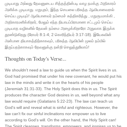
முடியாது அல்லது தேவனுடைய சித்தத்தின்படி வாழ நமக்கு அதிகாரம்
அளிக்க முடியாது. மறுபுறம், இந்த செயலை பரிசுத்த ஆவியானவரால்
செய்ய முடியும்! ஆவியானவர் நம்மைச் சுத்திகரித்து , மறுரூபமாக்கி ,
அதிகாரமளிக்கிறார், மேலும் எந்த நியாயப்பிராமாண சட்டமும் செய்ய
முடியாத வழிகளில் தேவன் நம்மை அழைக்கிறாரோ அதுவாக இருக்க
தூண்டுகிறது (ரோமர் 8:1-4; 2 கொரிந்தியர் 3:17-18). இயேசுவின்
அன்பான தியாகத்திற்காகவும், பரிசுத்த ஆவியின் மூலம் நம்மில்
இருப்பதற்காகவும் தேவனுக்கு நன்றி செலுத்துவோம்!
Thoughts on Today's Verse...
We shouldn't need a law to guide us when the Spirit lives in us.
God had promised that under his new covenant, he would put his
law in the minds and write it on the hearts of his people
(Jeremiah 31:31-33). The Holy Spirit does this in us. The Spirit
produces the character God desires in us, well beyond what any
law would require (Galatians 5:22-23). The law can teach us
God's will and reveal what is sinful and righteous. However, the
law can't fix our sinful inclinations nor empower us to live
according to God's will. On the other hand, the Holy Spirit can!
The Spirit cleanses, transforms, empowers, and inspires us to be