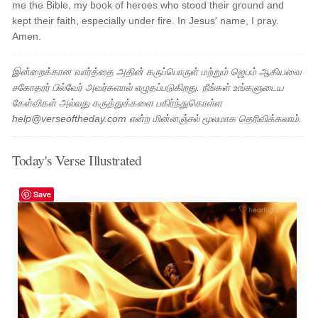
me the Bible, my book of heroes who stood their ground and
kept their faith, especially under fire. In Jesus' name, I pray.
Amen.
இன்றைக்கான வார்த்தை அதின் கருப்பொருள் மற்றும் ஜெபம் ஆகியவை
சகோதரர் பில்வேர் அவர்களால் எழுதப்படுகிறது. நீங்கள் உங்களுடைய
கேள்விகள் அல்லது கருத்துக்களை பகிர்ந்துகொள்ள
help@verseoftheday.com என்ற மின்னஞ்சல் மூலமாக தெரிவிக்கலாம்.
Today's Verse Illustrated
Save