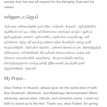
society that has lost all respect for the Almighty God and his
values.
என்னுடைய ஜெபம்
அன்பான பரலோகத்தின் தகப்பனே, சாத்ராக், மேஷாக், ஆபேத்நேகோ
ஆகியோர் காட்டிய அதே நம்பிக்கையை எனக்கும் தாரும் ! துன்பம்,
துன்புறுத்தல், ஏளனம், புறக்கணிப்பு ஆகியவை வரும்போது, ​​என்
நம்பிக்கை அந்த பரீட்சைக்கு எதிராக நிற்க வேண்டும் என்று நான்
விரும்புகிறேன். அன்புள்ள பிதாவே , தங்கள் நிலைப்பாட்டை நிலைநிறுத்தி,
விசேஷமாக அக்கினியின் கீழ் தங்கள் விசுவாசத்தை காத்த என்
விசுவாச நாயகர்களின் வரலாற்றை , வேதாகமத்தில் எனக்கு
கொடுத்ததற்காக உமக்கு நன்றி. இயேசுவின் நாமத்தில் நான்
ஜெபிக்கிறேன். ஆமென்.
My Prayer...
Dear Father in Heaven, please give me the same kind of faith
that Shadrach, Meshach, and Abednego demonstrated! When
adversity, persecution, ridicule, and ostracism come, I want my
faith to stand up to the test. Thank you, dear Father, for giving