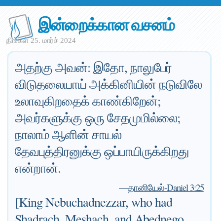
இன்றைக்கான வசனம்
திங்கள் 25. மார்ச் 2024
அதற்கு அவன்: இதோ, நாலுபேர்
விடுதலையாய் அக்கினியின் நடுவிலே
உலாவுகிறதைக் காண்கிறேன்;
அவர்களுக்கு ஒரு சேதமுமில்லை;
நாலாம் ஆளின் சாயல்
தேவபுத்திரனுக்கு ஒப்பாயிருக்கிறது
என்றான்.
—
தானியேல்-Daniel 3:25
[King Nebuchadnezzar, who had
Shadrach, Meshach, and Abednego