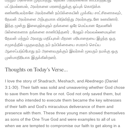
மற்றும் அசைக்க முடியாதது. தேவன் அவர்களைக் காப்பாற்றியது
மட்டுமல்லாமல், அவர்களை மரணத்துக்கு ஒப்புக் கொடுக்க
எண்ணியவர்களே அவர்களின் நம்பிக்கையின் முக்கிய சாட்சிகளாகவும்,
தேவன் அவர்களை அற்புதமாக விடுவித்து அவர்களுடனே உலாவினார்.
இந்த மூன்று இளைஞர்களும் தங்களை ஒரே மெய்யான தேவனின்
பிள்ளைகளாக தங்களை காண்பித்தனர் , மேலும் சர்வவல்லமையுள்ள
தேவன் மற்றும் அவரது மதிப்புகள் மீதான மரியாதையை இழந்த ஒரு
சமூகத்தில் பழகுவதற்கு நம் நம்பிக்கையை சமரசம் செய்ய
ஆசைப்படும்போது நம் அனைவருக்கும் இவர்கள் மூவரும் நமக்கு ஒரு
முன்மாதிரியாக இருக்கின்றனர்.
Thoughts on Today's Verse...
I love the story of Shadrach, Meshach, and Abednego (Daniel
3:1-30). Their faith was solid and unwavering whether God chose
to save them from the fire or not. God not only saved them, but
those who intended to execute them became the key witnesses
of their faith and God's miraculous deliverance of them and
presence with them. These three young men showed themselves
as sons of the One True God and were examples to all of us
when we are tempted to compromise our faith to get along in a