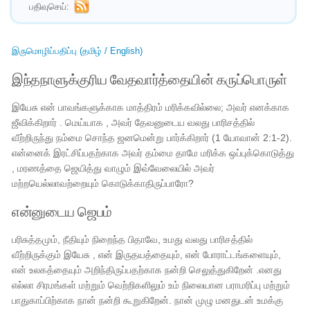
பதிவுசெய்:
இருமொழிப்பதிப்பு (தமிழ் / English)
இந்தநாளுக்குரிய வேதவார்த்தையின் கருப்பொருள்
இயேசு என் பாவங்களுக்காக மாத்திரம் மரிக்கவில்லை; அவர் எனக்காக
ஜீவிக்கிறார் . மெய்யாக , அவர் தேவனுடைய வலது பாரிசத்தில்
வீற்றிருந்து நம்மை சொந்த ஜனமென்று பார்க்கிறார் (1 யோவான் 2:1-2).
என்னைக் இரட்சிப்பதற்காக அவர் தம்மை தாமே மரிக்க ஒப்புக்கொடுத்து
, மரணத்தை ஜெயித்து வாழும் இவ்வேலையில் அவர்
மற்றயெல்லாவற்றையும் கொடுக்காதிருப்பாரோ?
என்னுடைய ஜெபம்
பரிசுத்தமும், நீதியும் நிறைந்த பிதாவே, உமது வலது பாரிசத்தில்
வீற்றிருக்கும் இயேசு , என் இருதயத்தையும், என் போராட்டங்களையும்,
என் உலகத்தையும் அறிந்திருப்பதற்காக நன்றி செலுத்துகிறேன் .எனது
எல்லா சிரமங்கள் மற்றும் வெற்றிகளிலும் உம் நிலையான பராமரிப்பு மற்றும்
பாதுகாப்பிற்காக நான் நன்றி கூறுகிறேன். நான் முழு மனதுடன் உமக்கு