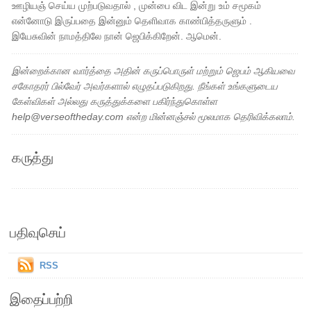
ஊழியஞ் செய்ய முற்படுவதால் , முன்பை விட இன்று உம் சமூகம்
என்னோடு இருப்பதை இன்னும் தெளிவாக காண்பித்தருளும் .
இயேசுவின் நாமத்திலே நான் ஜெபிக்கிறேன். ஆமென்.
இன்றைக்கான வார்த்தை அதின் கருப்பொருள் மற்றும் ஜெபம் ஆகியவை
சகோதரர் பில்வேர் அவர்களால் எழுதப்படுகிறது. நீங்கள் உங்களுடைய
கேள்விகள் அல்லது கருத்துக்களை பகிர்ந்துகொள்ள
help@verseoftheday.com என்ற மின்னஞ்சல் மூலமாக தெரிவிக்கலாம்.
கருத்து
பதிவுசெய்
RSS
இதைப்பற்றி