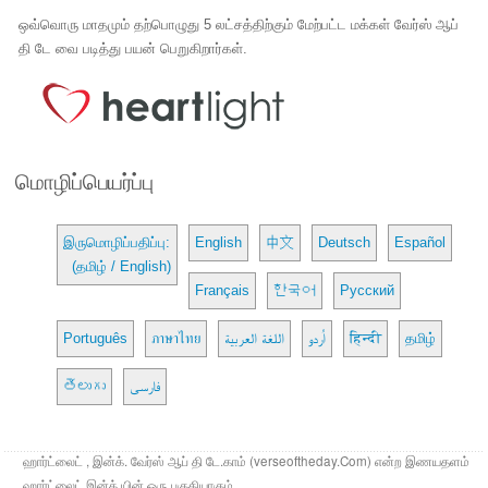
ஒவ்வொரு மாதமும் தற்பொழுது 5 லட்சத்திற்கும் மேற்பட்ட மக்கள் வேர்ஸ் ஆப்
தி டே வை படித்து பயன் பெறுகிறார்கள்.
மொழிப்பெயர்ப்பு
இருமொழிப்பதிப்பு:
English
中文
Deutsch
Español
(தமிழ் / English)
Français
한국어
Русский
Português
ภาษาไทย
اللغة العربية
اُردو
हिन्दी
தமிழ்
తెలుగు
فارسی
ஹார்ட்லைட் , இன்க். வேர்ஸ் ஆப் தி டே.காம் (verseoftheday.Com) என்ற இணயதளம்
ஹார்ட்லைட் இன்க் யின் ஒரு பகுதியாகும்.