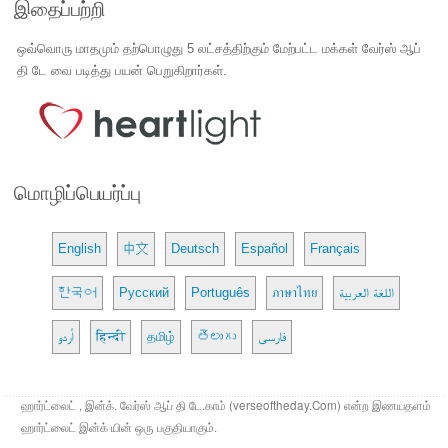
இதைப்பற்றி
ஒவ்வொரு மாதமும் தற்பொழுது 5 லட்சத்திற்கும் மேற்பட்ட மக்கள் வேர்ஸ் ஆப்
தி டே வை படித்து பயன் பெறுகிறார்கள்.
மொழிப்பெயர்ப்பு
English
中文
Deutsch
Español
Français
한국어
Русский
Português
ภาษาไทย
اللغة العربية
اُردو
हिन्दी
தமிழ்
తెలుగు
فارسی
ஹார்ட்லைட் , இன்க். வேர்ஸ் ஆப் தி டே.காம் (verseoftheday.Com) என்ற இணயதளம்
ஹார்ட்லைட் இன்க் யின் ஒரு பகுதியாகும்.