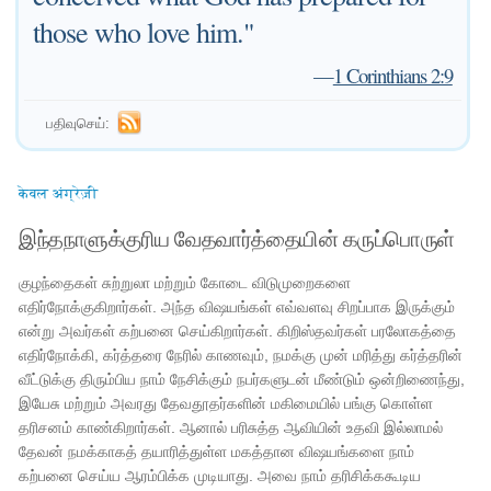
those who love him."
—
1 Corinthians 2:9
பதிவுசெய்:
केवल अंग्रेज़ी
இந்தநாளுக்குரிய வேதவார்த்தையின் கருப்பொருள்
குழந்தைகள் சுற்றுலா மற்றும் கோடை விடுமுறைகளை
எதிர்நோக்குகிறார்கள். அந்த விஷயங்கள் எவ்வளவு சிறப்பாக இருக்கும்
என்று அவர்கள் கற்பனை செய்கிறார்கள். கிறிஸ்தவர்கள் பரலோகத்தை
எதிர்நோக்கி, கர்த்தரை நேரில் காணவும், நமக்கு முன் மரித்து கர்த்தரின்
வீட்டுக்கு திரும்பிய நாம் நேசிக்கும் நபர்களுடன் மீண்டும் ஒன்றிணைந்து,
இயேசு மற்றும் அவரது தேவதூதர்களின் மகிமையில் பங்கு கொள்ள
தரிசனம் காண்கிறார்கள். ஆனால் பரிசுத்த ஆவியின் உதவி இல்லாமல்
தேவன் நமக்காகத் தயாரித்துள்ள மகத்தான விஷயங்களை நாம்
கற்பனை செய்ய ஆரம்பிக்க முடியாது. அவை நாம் தரிசிக்ககூடிய