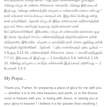
செய்ததற்காக உமக்கு நன்றி - அது புதிய வானங்களிலும் பூமியிலும்,
அல்லது உம்முடன் பரலோக சிங்காசன அறையில், அல்லது இயேசுவுடன்
இருப்பது, அல்லது பரலோகத்தில் உம்முடைய மகிமையில் உம்மை பார்ப்பது.*
நான் கற்பனை செய்யக்கூடிய எதையும் விட இது மிகப் பெரியது என்று
நான் நம்புகிறேன், ஆனால் உம்முடன் இந்த மகிமையான எதிர்காலத்தின்
ஒரு காட்சியை எனக்குத் தருமாறு ஆவியானவரை நான்
கேட்டுக்கொள்கிறேன். இயேசுவே, உம்முடன் மகிமையில் எனக்காக ஒரு
இடத்தை ஆயத்தம் செய்ய பரலோகத்திற்குத் திரும்பியதற்காக நன்றி.
கர்த்தராகிய இயேசுவே, உம்முடைய நாமத்தில் நான் உம்மை துதித்து நன்றி
செலுத்தி ஜெபிக்கிறேன் . ஆமென். * புதிய வானங்களும் புதிய பூமியும் —
2 பேதுரு 3:12-15; பரலோகத்தின் சிங்காசன அறை — வெளிப்படுத்துதல்
7:7-11; இயேசுவுடன் இருப்பது — 2 கொரிந்தியர் 5:6; பிலிப்பியர் 1:19-
25; கிறிஸ்து தம்முடைய உயர்ந்த மகிமையில் இருப்பதைப் தரிசிப்பது — 1
யோவான் 3:2-3.
My Prayer...
Thank you, Father, for preparing a place of glory for me with you
— whether it is in the new heavens and earth, or in the throne
room in heaven with you, or being with Jesus, or seeing you in
your glory in heaven.* I believe it is far greater than anything I