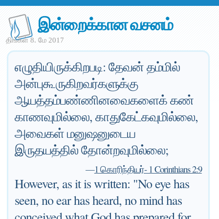
இன்றைக்கான வசனம்
திங்கள் 8. மே 2017
எழுதியிருக்கிறபடி: தேவன் தம்மில்
அன்புகூருகிறவர்களுக்கு
ஆயத்தம்பண்ணினவைகளைக் கண்
காணவுமில்லை, காதுகேட்கவுமில்லை,
அவைகள் மனுஷனுடைய
இருதயத்தில் தோன்றவுமில்லை;
—
1 கொரிந்தியர்- 1 Corinthians 2:9
However, as it is written: "No eye has
seen, no ear has heard, no mind has
conceived what God has prepared for