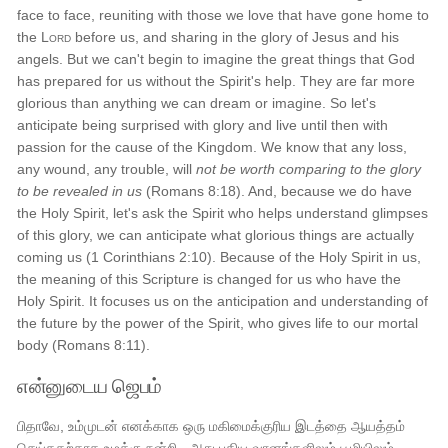
face to face, reuniting with those we love that have gone home to
the
Lord
before us, and sharing in the glory of Jesus and his
angels. But we can't begin to imagine the great things that God
has prepared for us without the Spirit's help. They are far more
glorious than anything we can dream or imagine. So let's
anticipate being surprised with glory and live until then with
passion for the cause of the Kingdom. We know that any loss,
any wound, any trouble, will
not be worth comparing to the glory
to be revealed in us
(Romans 8:18). And, because we do have
the Holy Spirit, let's ask the Spirit who helps understand glimpses
of this glory, we can anticipate what glorious things are actually
coming us (1 Corinthians 2:10). Because of the Holy Spirit in us,
the meaning of this Scripture is changed for us who have the
Holy Spirit. It focuses us on the anticipation and understanding of
the future by the power of the Spirit, who gives life to our mortal
body (Romans 8:11).
என்னுடைய ஜெபம்
பிதாவே, உம்முடன் எனக்காக ஒரு மகிமைக்குரிய இடத்தை ஆயத்தம்