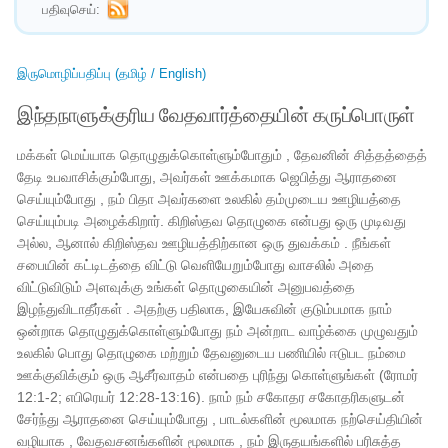
பதிவுசெய்:
இருமொழிப்பதிப்பு (தமிழ் / English)
இந்தநாளுக்குரிய வேதவார்த்தையின் கருப்பொருள்
மக்கள் மெய்யாக தொழுதுக்கொள்ளும்போதும் , ​​தேவனின் சித்தத்தைத்
தேடி உபவாசிக்கும்போது, ​​அவர்கள் ஊக்கமாக ஜெபித்து ஆராதனை
செய்யும்போது , ​​நம் பிதா அவர்களை உலகில் தம்முடைய ஊழியத்தை
செய்யும்படி அழைக்கிறார். கிறிஸ்தவ தொழுகை என்பது ஒரு முடிவது
அல்ல, ஆனால் கிறிஸ்தவ ஊழியத்திற்கான ஒரு துவக்கம் . நீங்கள்
சபையின் கட்டிடத்தை விட்டு வெளியேறும்போது வாசலில் அதை
விட்டுவிடும் அளவுக்கு உங்கள் தொழுகையின் அனுபவத்தை
இழந்துவிடாதீர்கள் . அதற்கு பதிலாக, இயேசுவின் குடும்பமாக நாம்
ஒன்றாக தொழுதுக்கொள்ளும்போது நம் அன்றாட வாழ்க்கை முழுவதும்
உலகில் பொது தொழுகை மற்றும் தேவனுடைய பணியில் ஈடுபட நம்மை
ஊக்குவிக்கும் ஒரு ஆசீர்வாதம் என்பதை புரிந்து கொள்ளுங்கள் (ரோமர்
12:1-2; எபிரெயர் 12:28-13:16). நாம் நம் சகோதர சகோதரிகளுடன்
சேர்ந்து ஆராதனை செய்யும்போது , ​​பாடல்களின் மூலமாக நற்செய்தியின்
வழியாக , வேதவசனங்களின் மூலமாக , நம் இருதயங்களில் பரிசுத்த