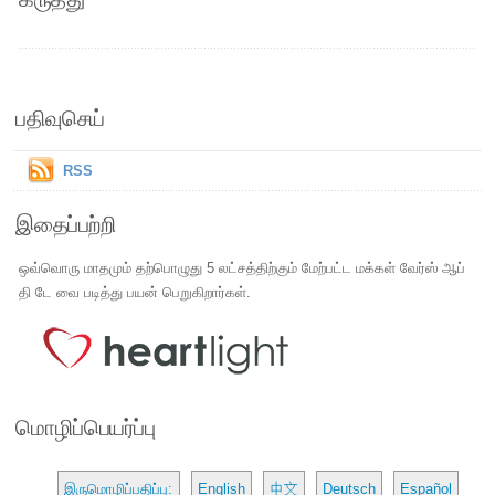
பதிவுசெய்
RSS
இதைப்பற்றி
ஒவ்வொரு மாதமும் தற்பொழுது 5 லட்சத்திற்கும் மேற்பட்ட மக்கள் வேர்ஸ் ஆப்
தி டே வை படித்து பயன் பெறுகிறார்கள்.
மொழிப்பெயர்ப்பு
இருமொழிப்பதிப்பு:
English
中文
Deutsch
Español