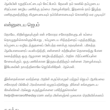
ஆவியின் உறுதிப்பாட்டையும் கேட்போம். தேவன் நம் உலகில் தம்முடைய
சிறப்பான ஊழிய பணிக்கு நம்மை அழைக்கிறார், இதனால் நாம் இழந்த
மனிதகுலத்திற்கு கிருபையையும் நம்பிக்கையையும் கொண்டு வர முடியும்!
என்னுடைய ஜெபம்
பிதாவே, கிறிஸ்துவுக்குள் என் சகோதர சகோதரிகளுடன் உம்மை
தொழுதுக்கொள்ளும்போது , ​​உம்முடைய சித்தத்தைப் பகுத்தறிந்து,
உம்முடைய வழிநடத்துதலைப் பின்பற்ற எனக்கு உதவுங்கள். பரிசுத்த
ஆவியானவரைப் பயன்படுத்தி, என்னைச் சுற்றியுள்ள தொலைந்து போன
உலகத்திற்கு ஒரு ஆழமான ஊழியத்திற்கும், அதிக அர்ப்பணிப்புள்ள
சேவைக்கும், ஒரு பணிக்கான இருதயத்திற்கும் என்னை அழைக்கவும்.
இயேசுவின் நாமத்தினாலே ஜெபிக்கிறேன். ஆமென்.
இன்றைக்கான வார்த்தை அதின் கருப்பொருள் மற்றும் ஜெபம் ஆகியவை
சகோதரர் பில்வேர் அவர்களால் எழுதப்படுகிறது. நீங்கள் உங்களுடைய
கேள்விகள் அல்லது கருத்துக்களை பகிர்ந்துகொள்ள
help@verseoftheday.com என்ற மின்னஞ்சல் மூலமாக தெரிவிக்கலாம்.
கருத்து