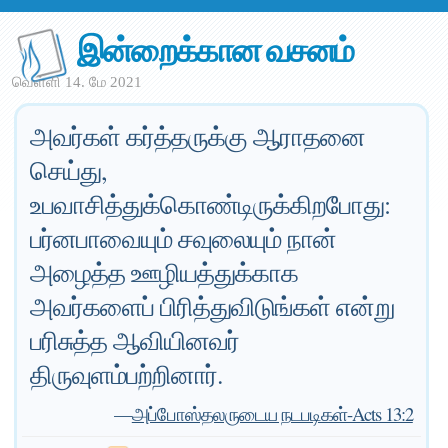
இன்றைக்கான வசனம்
வெள்ளி 14. மே 2021
அவர்கள் கர்த்தருக்கு ஆராதனை
செய்து,
உபவாசித்துக்கொண்டிருக்கிறபோது:
பர்னபாவையும் சவுலையும் நான்
அழைத்த ஊழியத்துக்காக
அவர்களைப் பிரித்துவிடுங்கள் என்று
பரிசுத்த ஆவியினவர்
திருவுளம்பற்றினார்.
—
அப்போஸ்தலருடைய நடபடிகள்-Acts 13:2