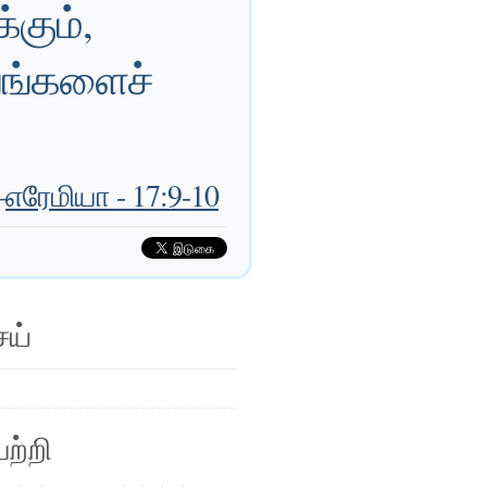
்கும்,
யங்களைச்
—
எரேமியா - 17:9-10
ெய்
ற்றி