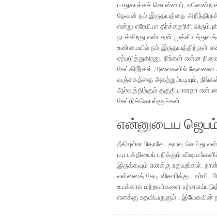
பாதுகாக்கச் சொன்னார், ஏனென்றால்
தேவன் நம் இருதயத்தை அறிந்திருக
என்று எரேமியா தீர்க்கதரிசி விரும்பு
நடக்கிறது என்பதன் முக்கியத்துவத
உண்மையில் நம் இருதயத்திற்குள் எ
ஏற்படுத்துகிறது. நீங்கள் என்ன நினைக்க
கேட்கிறீர்கள் அவைகளில் தேவனை அ
வஞ்சகத்தை அகற்றும்படியும், நீங்கள
ஆர்வத்திற்கும் தகுதியானதா என்பதை
கேட்டுக்கொள்ளுங்கள் .
என்னுடைய ஜெபம
நீதியுள்ள பிதாவே, தயவு செய்து எ
பய பக்தியைப் பறிக்கும் விஷயங்
இருக்கவும் எனக்கு உதவுங்கள். நான்
என்னைத் தேடி விசாரித்து , உம்மிடம
உமக்காக மற்றவர்களை உற்சாகப்படு
எனக்கு உதவியருளும் . இயேசுவின் 