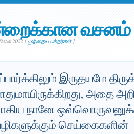
்றைக்கான வசனம்
ஜூலை 2022
[
முந்தைய பக்தர்கள்
]
்பார்க்கிலும் இருதயமே திருக
ளதுமாயிருக்கிறது, அதை அற
தராகிய நானே ஒவ்வொருவனுக்க
ிகளுக்கும் செய்கைகளின்