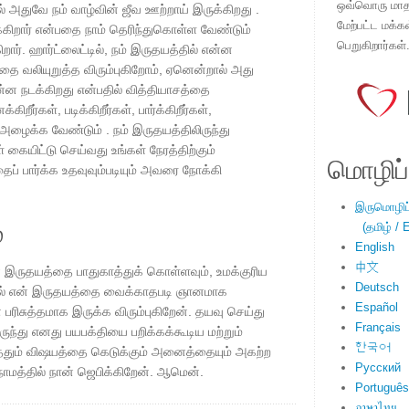
ஒவ்வொரு மாதமு
 அதுவே நம் வாழ்வின் ஜீவ ஊற்றாய் இருக்கிறது .
மேற்பட்ட மக்க
்கிறார் என்பதை நாம் தெரிந்துகொள்ள வேண்டும்
பெறுகிறார்கள்
கிறார். ஹார்ட்லைட்டில், நம் இருதயத்தில் என்ன
்தை வலியுறுத்த விரும்புகிறோம், ஏனென்றால் அது
ன்ன நடக்கிறது என்பதில் வித்தியாசத்தை
ிறீர்கள், படிக்கிறீர்கள், பார்க்கிறீர்கள்,
ழைக்க வேண்டும் . நம் இருதயத்திலிருந்து
் கையிட்டு செய்வது உங்கள் நேரத்திற்கும்
மொழிப்ப
ப் பார்க்க உதவுவும்படியும் அவரை நோக்கி
இருமொழிப்ப
்
(தமிழ் / E
English
中文
ன் இருதயத்தை பாதுகாத்துக் கொள்ளவும், உமக்குரிய
Deutsch
களில் என் இருதயத்தை வைக்காதபடி ஞானமாக
Español
 பரிசுத்தமாக இருக்க விரும்புகிறேன். தயவு செய்து
Français
ிருந்து எனது பயபக்தியை பறிக்கக்கூடிய மற்றும்
한국어
த்தும் விஷயத்தை கெடுக்கும் அனைத்தையும் அகற்ற
Русский
நாமத்தில் நான் ஜெபிக்கிறேன். ஆமென்.
Português
ภาษาไทย