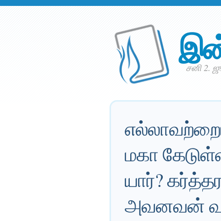
இன
சனி 2. 
எல்லாவற்றைப
மகா கேடுள்
யார்? கர்த்
அவனவன் வழ