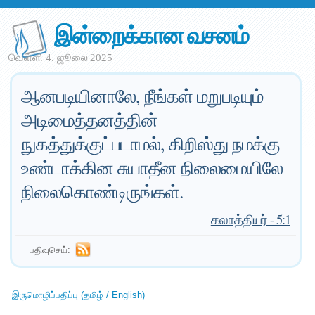
இன்றைக்கான வசனம்
வெள்ளி 4. ஜூலை 2025
ஆனபடியினாலே, நீங்கள் மறுபடியும்
அடிமைத்தனத்தின்
நுகத்துக்குட்படாமல், கிறிஸ்து நமக்கு
உண்டாக்கின சுயாதீன நிலைமையிலே
நிலைகொண்டிருங்கள்.
—
கலாத்தியர் - 5:1
பதிவுசெய்:
இருமொழிப்பதிப்பு (தமிழ் / English)