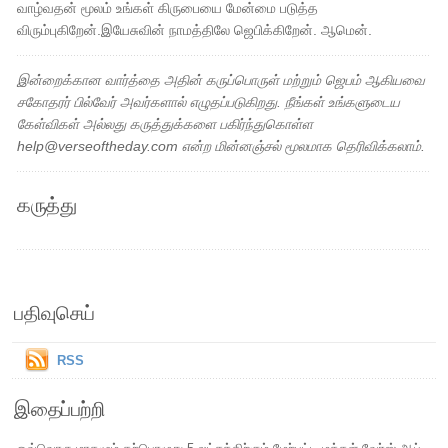
வாழ்வதன் மூலம் உங்கள் கிருபையை மேன்மை படுத்த
விரும்புகிறேன்.இயேசுவின் நாமத்திலே ஜெபிக்கிறேன். ஆமென்.
இன்றைக்கான வார்த்தை அதின் கருப்பொருள் மற்றும் ஜெபம் ஆகியவை
சகோதரர் பில்வேர் அவர்களால் எழுதப்படுகிறது. நீங்கள் உங்களுடைய
கேள்விகள் அல்லது கருத்துக்களை பகிர்ந்துகொள்ள
help@verseoftheday.com என்ற மின்னஞ்சல் மூலமாக தெரிவிக்கலாம்.
கருத்து
பதிவுசெய்
RSS
இதைப்பற்றி