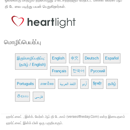
ஒவ்வொரு மாதமும் தற்பொழுது 5 லட்சத்திற்கும் மேற்பட்ட மக்கள் வேர்ஸ் ஆப்
தி டே வை படித்து பயன் பெறுகிறார்கள்.
மொழிப்பெயர்ப்பு
இருமொழிப்பதிப்பு:
English
中文
Deutsch
Español
(தமிழ் / English)
Français
한국어
Русский
Português
ภาษาไทย
اللغة العربية
اُردو
हिन्दी
தமிழ்
తెలుగు
فارسی
ஹார்ட்லைட் , இன்க். வேர்ஸ் ஆப் தி டே.காம் (verseoftheday.Com) என்ற இணயதளம்
ஹார்ட்லைட் இன்க் யின் ஒரு பகுதியாகும்.