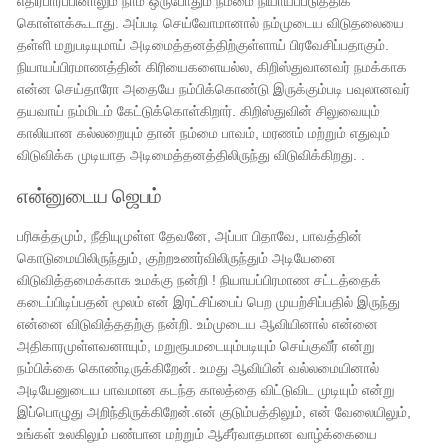
எதிர்பார்ப்பினாலும் நாம் ஒருபோதும் நம்மை நியாயப்படுத்திக்
கொள்ளக்கூடாது. அப்படி செய்வோமானால் நம்முடைய விடுதலையை
தள்ளி மறுபடியுமாய் அடிமைத்தனத்திற்குள்ளாய் பிரவேசிப்பதாகும்.
நியாயப்பிரமாணத்தின் கிரியைகளையல்ல, கிறிஸ்துவானவர் நமக்காக
என்ன செய்தாரோ அதையே நம்பிக்கொண்டு இருக்கும்படி பவுலானவர்
தயவாய் நம்மிடம் கேட்டுக்கொள்கிறார். கிறிஸ்துவின் சிலுவையும்
காலியான கல்லறையும் தான் நம்மை பாவம், மரணம் மற்றும் எதுவும்
விடுவிக்க முடியாத அடிமைத்தனத்திலிருந்து விடுவிக்கிறது. .
என்னுடைய ஜெபம்
பரிசுத்தமும், நீதியுமுள்ள தேவனே, அப்பா பிதாவே, பாவத்தின்
கொடுமையிலிருந்தும், குற்றஉணர்விலிருந்தும் அடியேனை
விடுவித்தமைக்காக உமக்கு நன்றி ! நியாயப்பிரமாண சட்டத்தைக்
கடைப்பிடிப்பதன் மூலம் என் இரட்சிப்பைப் பெற முயற்சிப்பதில் இருந்து
என்னை விடுவித்ததற்கு நன்றி. உம்முடைய ஆவியினால் என்னை
அதிகாரமுள்ளவனாயும், மறுரூபமடையும்படியும் செய்குவீர் என்று
நம்பிக்கை கொண்டிருக்கிறேன். உமது ஆவியின் வல்லமையினால்
அடியேனுடைய பாவமான கடந்த காலத்தை விட்டுவிட முடியும் என்று
இப்பொழுது அறிந்திருக்கிறேன்.என் குடும்பத்திலும், என் வேலையிலும்,
உங்கள் உலகிலும் பண்பான மற்றும் ஆசீர்வாதமான வாழ்க்கையை