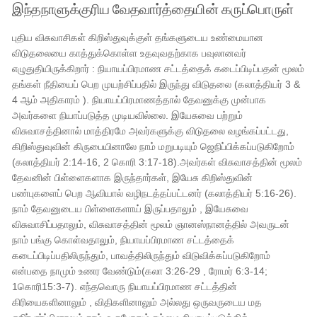
இந்தநாளுக்குரிய வேதவார்த்தையின் கருப்பொருள்
புதிய விசுவாசிகள் கிறிஸ்துவுக்குள் தங்களுடைய உண்மையான
விடுதலையை காத்துக்கொள்ள உதவுவதற்காக பவுலானவர்
எழுதுதியிருக்கிறார் : நியாயப்பிரமாண சட்டத்தைக் கடைப்பிடிப்பதன் மூலம்
தங்கள் நீதியைப் பெற முயற்சிப்பதில் இருந்து விடுதலை (கலாத்தியர் 3 &
4 ஆம் அதிகாரம் ). நியாயப்பிரமாணத்தால் தேவனுக்கு முன்பாக
அவர்களை நியாப்படுத்த முடியவில்லை. இயேசுவை பற்றும்
விசுவாசத்தினால் மாத்திரமே அவர்களுக்கு விடுதலை வழங்கப்பட்டது,
கிறிஸ்துவுவின் கிருபையினாலே நாம் மறுபடியும் ஜெநிப்பிக்கப்படுகிறோம்
(கலாத்தியர் 2:14-16, 2 கொரி 3:17-18).அவர்கள் விசுவாசத்தின் மூலம்
தேவனின் பிள்ளைகளாக இருந்தார்கள், இயேசு கிறிஸ்துவின்
பண்புகளைப் பெற ஆவியால் வழிநடத்தப்பட்டனர் (கலாத்தியர் 5:16-26).
நாம் தேவனுடைய பிள்ளைகளாய் இருப்பதாலும் , இயேசுவை
விசுவாசிப்பதாலும், விசுவாசத்தின் மூலம் ஞானஸ்நானத்தில் அவருடன்
நாம் பங்கு கொள்வதாலும், நியாயப்பிரமாண சட்டத்தைக்
கடைப்பிடிப்பதிலிருந்தும், பாவத்திலிருந்தும் விடுவிக்கப்படுகிறோம்
என்பதை நாமும் உணர வேண்டும்(கலா 3:26-29 , ரோமர் 6:3-14;
1கொரி15:3-7). எந்தவொரு நியாயப்பிரமாண சட்டத்தின்
கிரியைகளினாலும் , விதிகளினாலும் அல்லது ஒருவருடைய மத